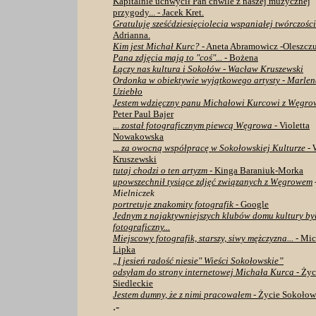
Kapitalnie uchwycił Pan chwile z naszej muzycznej
przygody... - Jacek Kret.
Gratuluję sześćdziesięciolecia wspaniałej twórczośc
Adrianna.
Kim jest Michał Kurc?
- Aneta Abramowicz -Oleszcz
Pana zdjęcia mają to "coś"...
- Bożena
Łączy nas kultura i Sokołów - Wacław Kruszewski
Ordonka w obiektywie wyjątkowego artysty - Marle
Uziebło
Jestem wdzięczny panu Michałowi Kurcowi z Węgro
Peter Paul Bajer
... został fotograficznym piewcą Węgrowa
- Violetta
Nowakowska
... za owocną współpracę w Sokołowskiej Kulturze
- 
Kruszewski
tutaj chodzi o ten artyzm
- Kinga Baraniuk-Morka
upowszechnił tysiące zdjęć związanych z Węgrowem
Mielniczek
portretuje znakomity fotografik
- Google
Jednym z najaktywniejszych klubów domu kultury by
fotograficzny...
Miejscowy fotografik, starszy, siwy mężczyzna...
- Mic
Lipka
„I jesień radość niesie" Wieści Sokołowskie”
odsyłam do strony internetowej Michała Kurca
- Życ
Siedleckie
Jestem dumny, że z nimi pracowałem
- Życie Sokoło
.
-