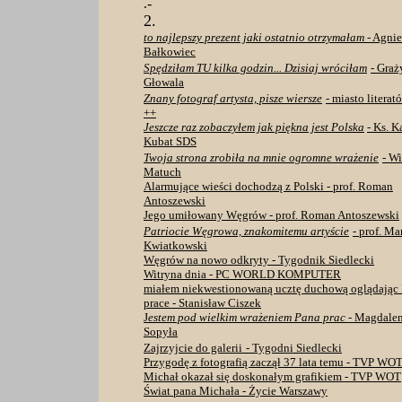
.
-
2.
to najlepszy prezent jaki ostatnio otrzymałam
- Agni
Bałkowiec
Spędziłam TU kilka godzin... Dzisiaj wróciłam
- Graż
Głowala
Znany fotograf artysta, pisze wiersze
-
miasto litera
++
Jeszcze raz zobaczyłem jak piękna jest Polska
- Ks. K
Kubat SDS
Twoja strona zrobiła na mnie ogromne wrażenie
- W
Matuch
Alarmujące wieści dochodzą z Polski - prof. Roman
Antoszewski
Jego umiłowany Węgrów - prof. Roman Antoszewski
Patriocie Węgrowa, znakomitemu artyście
- prof. Ma
Kwiatkowski
Węgrów na nowo odkryty - Tygodnik Siedlecki
Witryna dnia - PC WORLD KOMPUTER
miałem niekwestionowaną ucztę duchową oglądając
prace - Stanisław Ciszek
J
estem pod wielkim wrażeniem Pana prac
- Magdale
Sopyła
Zajrzyjcie do galerii
- Tygodni Siedlecki
Przygodę z fotografią zaczął 37 lata temu - TVP WO
Michał okazał się doskonałym grafikiem
- TVP WOT
Świat pana Michała - Życie Warszawy