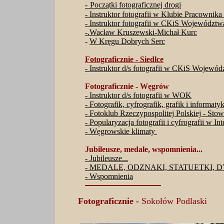
-
Początki fotograficznej drogi
- Instruktor fotografii w Klubie Pracowni
-
Instruktor fotografii w CKiS Województw
-.Wacław Kruszewski-Michał Kurc
-
W Kręgu Dobrych Serc
Fotograficznie
- Siedlce
-
Instruktor d/s fotografii w CKiS Wojewód
Fotograficznie - Węgrów
- Instruktor d/s fotografii w WOK
- Fotografik, cyfrografik, grafik i informaty
- Fotoklub Rzeczypospolitej Polskiej - St
- Popularyzacja fotografii i cyfrografii w In
- Węgrowskie klimaty
Jubileusze, medale, wspomnienia...
- Jubileusze...
- MEDALE, ODZNAKI, STATUETKI, D
- Wspomnienia
Fotograficznie
-
Sokołów Podlaski