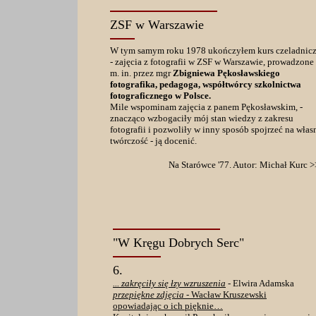
ZSF w Warszawie
W tym samym roku 1978 ukończyłem kurs czeladnic
- zajęcia z fotografii w ZSF w Warszawie, prowadzone
m. in. przez mgr
Zbigniewa Pękosławskiego
fotografika, pedagoga, współtwórcy szkolnictwa
fotograficznego w Polsce.
Mile wspominam zajęcia z panem Pękosławskim, -
znacząco wzbogaciły mój stan wiedzy z zakresu
fotografii i pozwoliły w inny sposób spojrzeć na włas
twórczość - ją docenić.
Na Starówce '77. Autor: Michał Kurc 
"W Kręgu Dobrych Serc"
6.
... zakręciły się łzy wzruszenia
-
Elwira Adamska
przepiękne zdjęcia
- Wacław Kruszewski
opowiadając o ich pięknie…