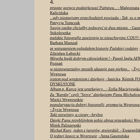
4.
pragnę gorąco podziękować Państwu...
- Małgorzata
Kalicińska
.
..gdy nieznajomy przechodzień powiada - Tak, to o m
Patrycja Tomczak
Swoją osobą chciałby połączyć te dwa miasta
. - Gaz
Sokołowska
pańskie fotografie zawierają to nieuchwytne COS!!! 
Barbara Marszał
ze wzruszeniem oglądałem historię Pańskiej rodziny
Zdzisław Łabucki
Mówiła bądź dobrym człowiekiem !
- Paweł Jagła AF
Poznań
w niepowtarzalny sposób ukazuje pan piękno...
- Życ
Węgrowa
jestem pod wrażeniem i dziękuję
- Janicka, Kórnik 
DYSKUSYJNE
Album p. Kurca jest urzekający...
- Zofia Maciejowsk
Za "Kardię" czyli "Serce" dziękujemy Panu Michałow
Wieści Węgrowskie
popularyzacja dobrej fotografii, promocja Węgrowa 
- Życie Węgrowa
Taki niewinny, a cieszy - heyle
o
Dzięki Panu przybliżyłem sobie obraz przeszłości W
Mirek Paliszewski
Michał Kurc, jeden z jurorów, stwierdził: -
Ewangeli
O jednej ławce w Węgrowie
- Anna Gawrońska