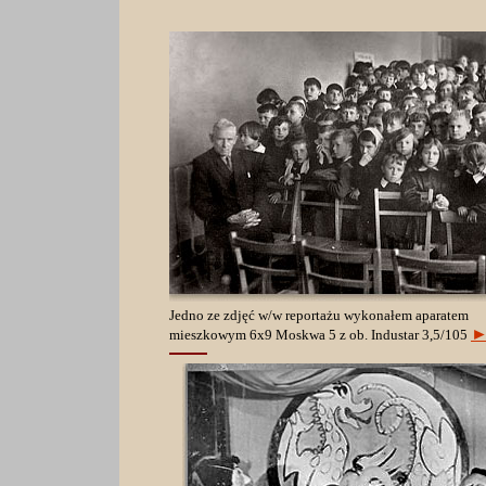
Jedno ze zdjęć w/w reportażu wykonałem aparatem
mieszkowym 6x9 Moskwa 5 z ob. Industar 3,5/105