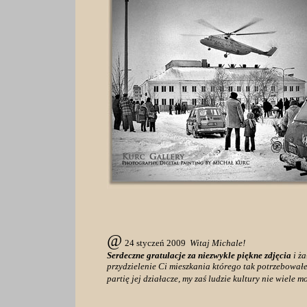
@
24 styczeń 2009
Witaj Michale!
Serdeczne gratulacje za niezwykle piękne zdjęcia
i ża
przydzielenie Ci mieszkania którego tak potrzebowałeś
partię jej działacze, my zaś ludzie kultury nie wiele m