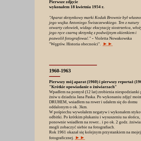
Pierwsze zdjęcie
wykonałem 18 kwietnia 1954 r.
"Aparat skrzynkowy marki Kodak Brownie był własno
jego wujka Antoniego Świszczewskiego. Ten z natury
otwarty człowiek, widząc ekscytację siostrzeńca, włoż
jego ręce czarną skrzynkę z podwójnym okienkiem i
-
pozwolił fotografować."
Violetta Nowakowska
►►
"Węgrów. Historia obecności".
1960
-1963
Pierwszy mój aparat (1960) i pierwszy reportaż (19
"Krótkie opowiadanie o żniwiarzach"
Wpadłem na pomysł (12 lat) zrobienia niespodzianki
żniw u dziadzia Jana Paska. Po wykonaniu zdjęć moi
DRUHEM, wsiadłem na rower i udałem się do domu
oddalonym o ok. 3km.
W pośpiechu wywołałem negatyw i wykonałem styk
odbitki. Po krótkim płukaniu i wysuszeniu na słońcu,
ponownie wsiadłem na rower... i po ok. 2 godz. żniwia
mogli zobaczyć siebie na fotografiach.
Rok 1961 okazał się kolejnym przystankiem na mojej
►►
fotograficznej.