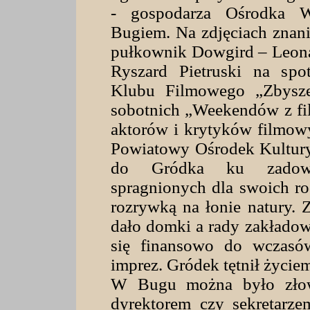
- gospodarza Ośrodka
Bugiem. Na zdjęciach znani
pułkownik Dowgird – Leonar
Ryszard Pietruski na spo
Klubu Filmowego „Zbysze
sobotnich „Weekendów z fil
aktorów i krytyków filmow
Powiatowy Ośrodek Kultury 
do Gródka ku zadowo
spragnionych dla swoich ro
rozrywką na łonie natury. 
dało domki a rady zakład
się finansowo do wczasó
imprez. Gródek tętnił życie
W Bugu można było złowi
dyrektorem czy sekretarz