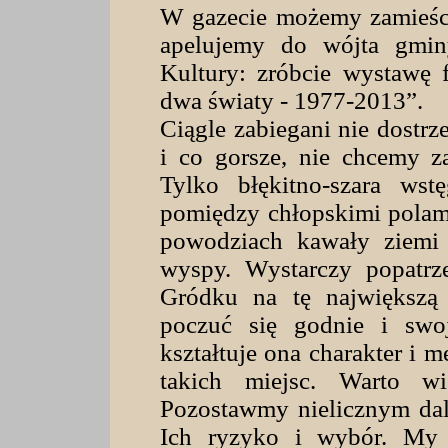
W gazecie możemy zamieścić
apelujemy do wójta gmin
Kultury: zróbcie wystawę 
dwa światy - 1977-2013”.
Ciągle zabiegani nie dostrz
i co gorsze, nie chcemy z
Tylko błękitno-szara ws
pomiędzy chłopskimi polami
powodziach kawały ziemi 
wyspy. Wystarczy popatrz
Gródku na tę największą 
poczuć się godnie i swo
kształtuje ona charakter i 
takich miejsc. Warto w
Pozostawmy nielicznym dal
Ich ryzyko i wybór. My