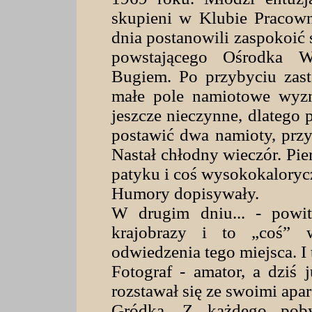
skupieni w Klubie Pracow
dnia postanowili zaspokoić
powstającego Ośrodka
Bugiem. Po przybyciu zas
małe pole namiotowe wyzn
jeszcze nieczynne, dlatego
postawić dwa namioty, prz
Nastał chłodny wieczór. Pie
patyku i coś wysokokalorycz
Humory dopisywały.
W drugim dniu... - powit
krajobrazy i to „coś” 
odwiedzenia tego miejsca. I t
Fotograf - amator, a dziś j
rozstawał się ze swoimi ap
Gródka. Z każdego poby