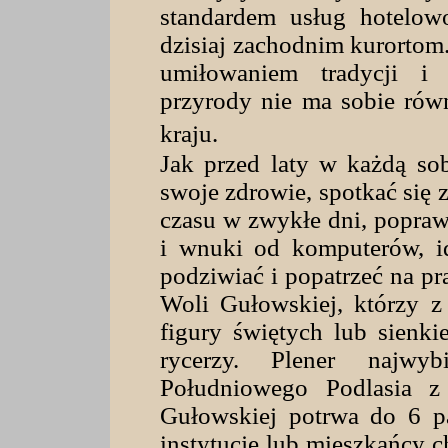
standardem usług hotelow
dzisiaj zachodnim kurortom.
umiłowaniem tradycji i w
przyrody nie ma sobie rów
kraju.
Jak przed laty w każdą sob
swoje zdrowie, spotkać się 
czasu w zwykłe dni, poprawi
i wnuki od komputerów, i
podziwiać i popatrzeć na pr
Woli Gułowskiej, którzy z 
figury świętych lub sienki
rycerzy. Plener najwy
Południowego Podlasia z
Gułowskiej potrwa do 6 pa
instytucje lub mieszkańcy c