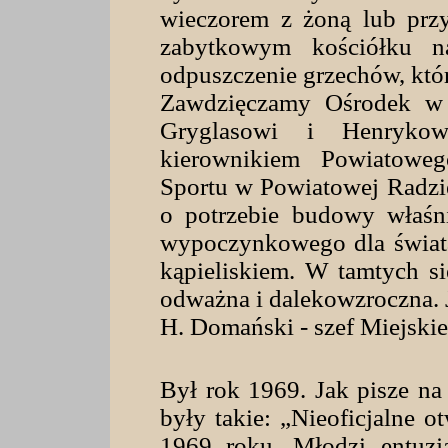
wieczorem z żoną lub przy
zabytkowym kościółku 
odpuszczenie grzechów, któr
Zawdzięczamy Ośrodek w
Gryglasowi i Henryko
kierownikiem Powiatoweg
Sportu w Powiatowej Radzi
o potrzebie budowy właś
wypoczynkowego dla świata 
kąpieliskiem. W tamtych si
odważna i dalekowzroczna. Je
H. Domański - szef Miejskie
Był rok 1969. Jak pisze na
były takie: „Nieoficjalne 
1969 roku. Młodzi entuzja