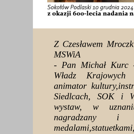
Z Czesławem Mroczki
MSWiA
- Pan Michał Kurc - 
Władz Krajowych F
animator kultury,ins
Siedlcach, SOK i W
wystaw, w uznaniu
nagradzany i 
medalami,statuetka