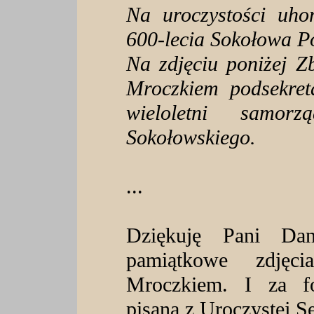
Na uroczystości uho
600-lecia Sokołowa P
Na zdjęciu poniżej 
Mroczkiem podsekr
wieloletni samor
Sokołowskiego.
...
Dziękuję Pani Da
pamiątkowe zdję
Mroczkiem. I za fot
pisaną z Uroczystej Se