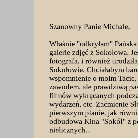
Szanowny Panie Michale,
Właśnie "odkryłam" Pańska 
galerie zdjęć z Sokołowa. J
fotografa, i również urodzi
Sokołowie. Chciałabym bar
wspomnienie o moim Tacie, d
zawodem, ale prawdziwą pasj
filmów wykręcanych podczas
wydarzeń, etc. Zaćmienie Sł
pierwszym planie, jak równ
odbudowa Kina "Sokół" z pom
nielicznych...