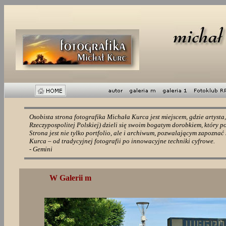
Osobista strona fotografika Michała Kurca
j
est miejscem, gdzie artys
Rzeczypospolitej Polskiej) dzieli się swoim bogatym dorobkiem, który p
Strona jest nie tylko portfolio, ale i archiwum, pozwalającym zapoznać
Kurca – od tradycyjnej fotografii po innowacyjne techniki cyfrowe.
- Gemini
W Galerii m