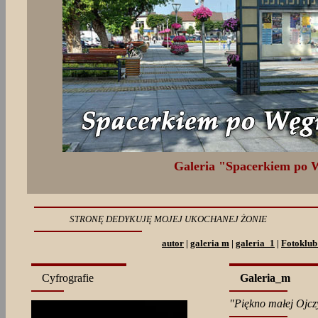
Galeria "Spacerkiem po 
STRONĘ DEDYKUJĘ MOJEJ UKOCHANEJ ŻONIE
autor
|
galeria m
|
galeria_1
|
Fotoklub
Cyfrografie
Galeria_m
"Piękno małej Ojcz