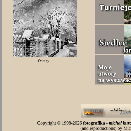
Obrazy...
Copyright © 1998-2026
fotografika
-
michał kurc
(and reproductions) by Mi