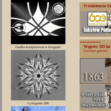
O rodzinnym So
Węgrów 585 la
Grafika komputerowa w fotografii
(wybrane galerie)
Cyfrografie 286