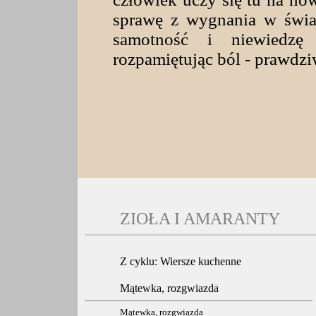
sprawę z wygnania w świat
samotność i niewiedz
rozpamiętując ból - prawdzi
Wojciech L
ZIOŁA I AMARANTY
Z cyklu: Wiersze kuchenne
Mątewka, rozgwiazda
Mątewka, rozgwiazda