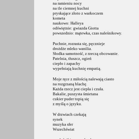
na ramieniu nocy
na tle ciemnej kuchni
pryskające złoto z warkoczem
kometa
naukowo: Halleya
odświętnie: gwiazda Giotta
powszednio: mątewka, czas naleśnikowy.
Puchnie, rozrasta się, pęcznieje
drożdże mleko wanilia.
Słodka samotność, z rzeczą obcowanie.
Patelnia, tłuszcz, ogień
ciepło i zapachy
wypełniają kuchnię empatią.
Moje ręce z miłością nalewają ciasto
na rozgrzaną blachę.
Każda rzecz jest ciepła i czuła.
Bakalie, puszysta śmietana
cukier puder topią się
z myślą o języku.
W drzwiach czekają
synek
muzyka sfer
Wszechświat