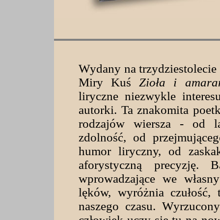
Wydany na trzydziestolecie
Miry Kuś
Zioła i amara
liryczne niezwykle interes
autorki. Ta znakomita poetk
rodzajów wiersza - od la
zdolność, od przejmująceg
humor liryczny, od zaska
aforystyczną precyzję. B
wprowadzające we własny 
lęków, wyróżnia czułość, 
naszego czasu. Wyrzucony
człowiek uczy się tu na now