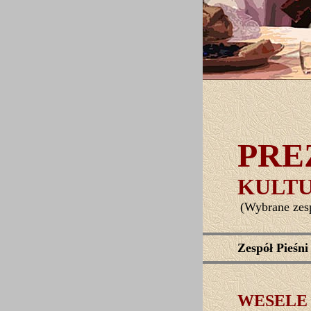
PRE
KULT
(Wybrane zes
Zespół Pieś
WESELE