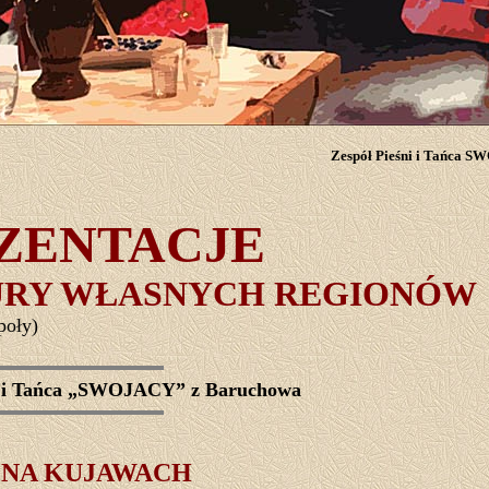
Zespół Pieśni i Tańca 
ZENTACJE
URY WŁASNYCH REGIONÓW
poły)
ni i Tańca „SWOJACY” z Baruchowa
 NA KUJAWACH