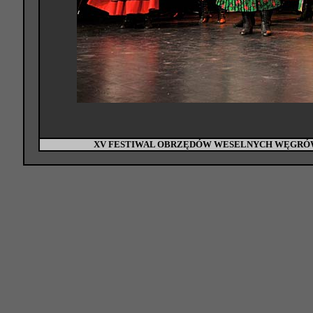
XV FESTIWAL OBRZĘDÓW WESELNYCH WĘGRÓW