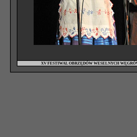
XV FESTIWAL OBRZĘDÓW WESELNYCH WĘGRÓW