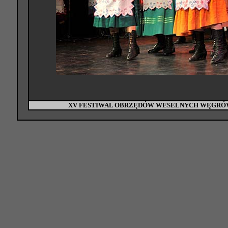
XV FESTIWAL OBRZĘDÓW WESELNYCH WĘGRÓW