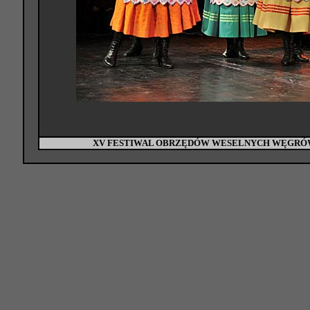
XV FESTIWAL OBRZĘDÓW WESELNYCH WĘGRÓW