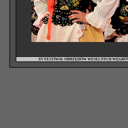
XV FESTIWAL OBRZĘDÓW WESELNYCH WĘGRÓW