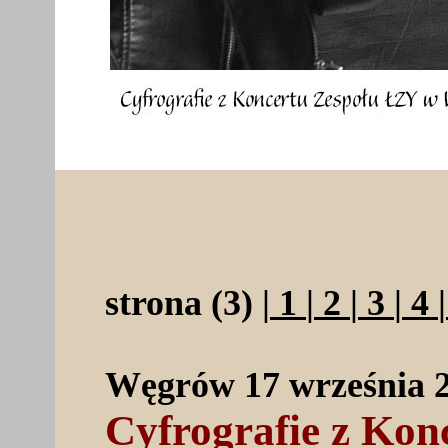
strona (3) |
1
|
2
|
3
|
4
|
Węgrów 17 września 
Cyfrografie z Ko