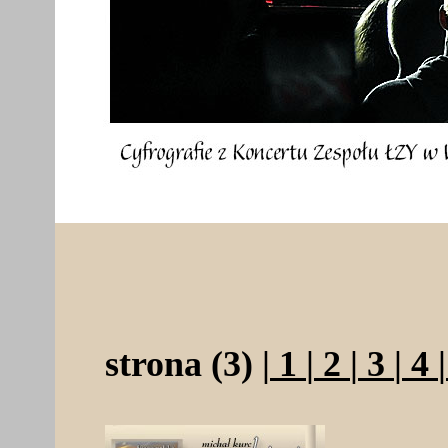
strona (3) |
1
|
2
|
3
|
4
|