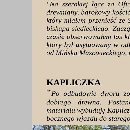
"Na szerokiej łące za Of
drewniany, barokowy kośció
który miałem przenieść ze 
biskupa siedleckiego. Zacz
czasie obserwowałem los k
który był usytuowany w odl
od Mińska Mazowieckiego, n
KAPLICZKA
"
Po odbudowie dworu zos
dobrego drewna. Postan
materiału wybuduję Kapliczk
bocznego wjazdu do stareg