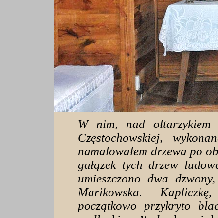
W nim, nad ołtarzykiem 
Częstochowskiej, wykona
namalowałem drzewa po obu
gałązek tych drzew ludow
umieszczono dwa dzwony, 
Marikowska. Kapliczk
początkowo przykryto bla