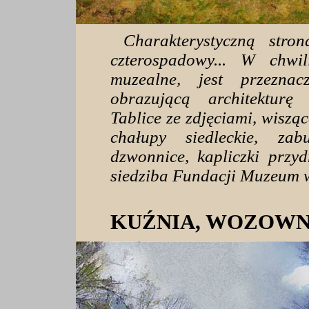
Charakterystyczną stron
czterospadowy... W chwi
muzealne, jest przeznac
obrazującą architekturę 
Tablice ze zdjęciami, wiszą
chałupy siedleckie, zab
dzwonnice, kapliczki przy
siedziba Fundacji Muzeum 
KUŹNIA, WOZOWNIA