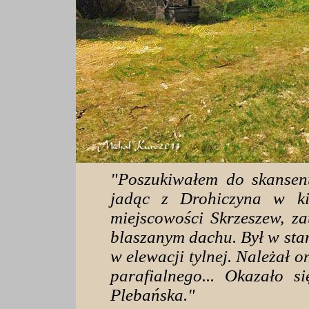
"Poszukiwałem do skansen
jadąc z Drohiczyna w ki
miejscowości Skrzeszew, z
blaszanym dachu. Był w stan
w elewacji tylnej. Należał 
parafialnego... Okazało s
Plebańska."