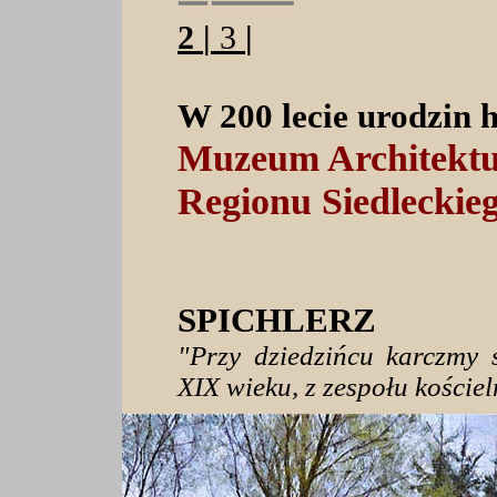
2
|
3
|
W 200 lecie urodzin 
Muzeum Architektu
Regionu Siedleckie
SPICHLERZ
"Przy dziedzińcu karczmy 
XIX wieku, z zespołu kości