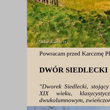
Powracam przed Karczmę P
DWÓR SIEDLECKI
"Dworek Siedlecki, stojąc
XIX wieku, klasycystyc
dwukolumnowym, zwieńczony