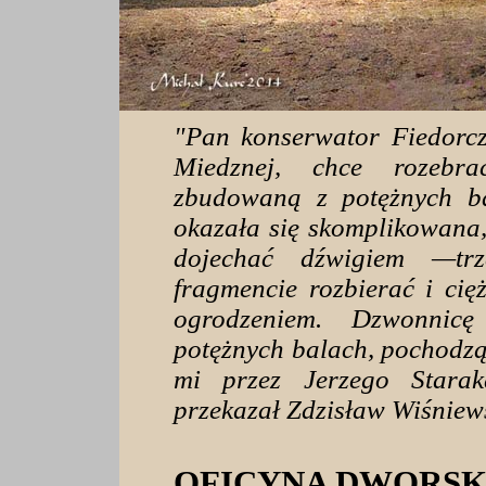
"
Pan konserwator Fiedorcz
Miedznej, chce rozebra
zbudowaną z potężnych ba
okazała się skomplikowana
dojechać dźwigiem —tr
fragmencie rozbierać i cię
ogrodzeniem. Dzwonnic
potężnych balach, pochodząc
mi przez Jerzego Stara
przekazał Zdzisław Wiśniew
OFICYNA DWORS