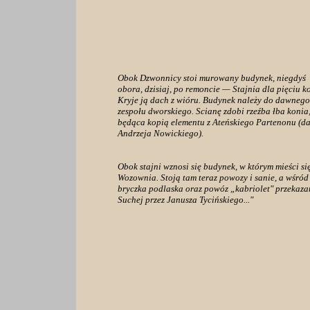
Obok Dzwonnicy stoi murowany budynek, niegdyś
obora, dzisiaj, po remoncie — Stajnia dla pięciu ko
Kryje ją dach z wióru. Budynek należy do dawnego
zespołu dworskiego. Scianę zdobi rzeźba łba konia
będąca kopią elementu z Ateńskiego Partenonu (d
Andrzeja Nowickiego).
Obok stajni wznosi się budynek, w którym mieści si
Wozownia. Stoją tam teraz powozy i sanie, a wśród
bryczka podlaska oraz powóz „kabriolet" przekaza
Suchej przez Janusza Tycińskiego..."