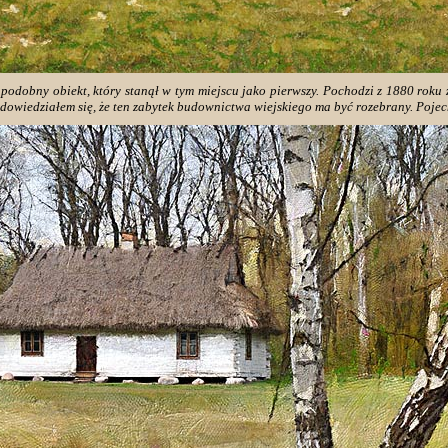
 podobny obiekt, który stanął w tym miejscu jako pierwszy. Pochodzi z 1880 roku
owiedziałem się, że ten zabytek budownictwa wiejskiego ma być rozebrany. Poje