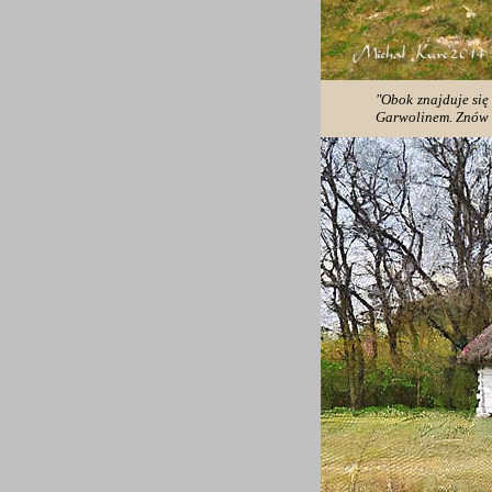
"Obok znajduje się
Garwolinem. Znów d