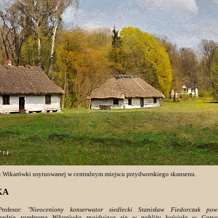
z Wikarówki usytuowanej w centralnym miejscu przydworskiego skansenu.
KA
rofesor:
"Nieoceniony konserwator siedlecki Stanisław Fiedorczuk po
ędzie rozebrana Wikarówka znajdująca się w pobliżu kościoła w Garwo