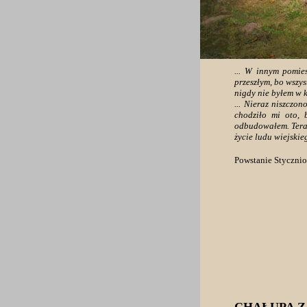
... W innym pomie
przeszłym, bo wszy
nigdy nie byłem w 
... Nieraz niszczo
chodziło mi oto,
odbudowałem. Tera
życie ludu wiejskie
Powstanie Styczni