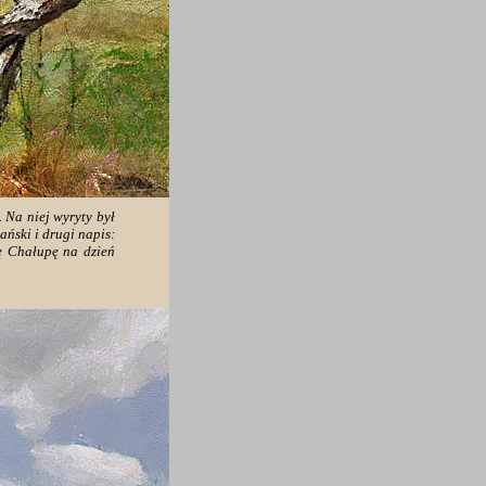
 Na niej wyryty był
ński i drugi napis:
ę Chałupę na dzień