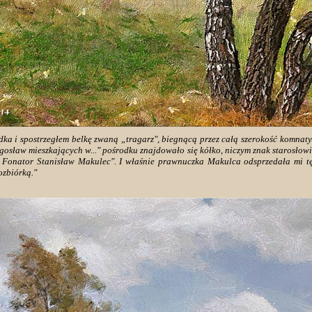
odka i spostrzegłem belkę zwaną „tragarz", biegnącą przez całą szerokość komnaty.
gosław mieszkających w..." pośrodku znajdowało się kółko, niczym znak starosłowia
 Fonator Stanisław Makulec". I właśnie prawnuczka Makulca odsprzedała mi t
ozbiórką."