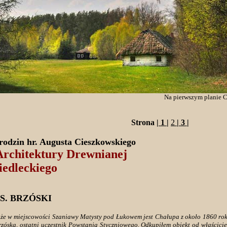
Na pierwszym planie C
Strona |
1
|
2
|
3
|
rodzin hr. Augusta Cieszkowskiego
rchitektury Drewnianej
iedleckiego
S. BRZÓSKI
 że w miejscowości Szaniawy Matysty pod Łukowem jest Chałupa z około 1860 rok
Brzóska, ostatni uczestnik Powstania Styczniowego. Odkupiłem obiekt od właścicie