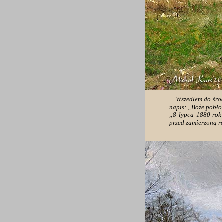
... Wszedłem do śr
napis: „Boże pobło
„8 lypca 1880 rok
przed zamierzoną r