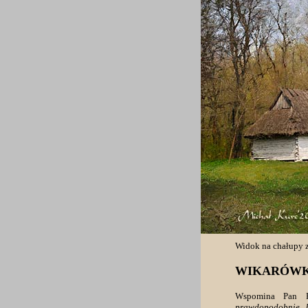
Widok na chałupy 
WIKARÓW
Wspomina Pan P
prawdopodobnie b