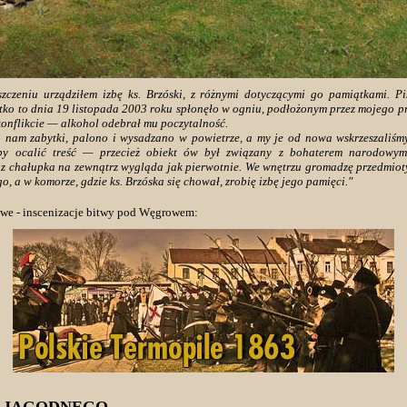
szczeniu urządziłem izbę ks. Brzóski, z różnymi dotyczącymi go pamiątkami. Pi
stko to dnia 19 listopada 2003 roku spłonęło w ogniu, podłożonym przez mojego p
konflikcie — alkohol odebrał mu poczytalność.
no nam zabytki, palono i wysadzano w powietrze, a my je od nowa wskrzeszaliś
 by ocalić treść — przecież obiekt ów był związany z bohaterem narodowym
z chałupka na zewnątrz wygląda jak pierwotnie. We wnętrzu gromadzę przedmioty
go, a w komorze, gdzie ks. Brzóska się chował, zrobię izbę jego pamięci."
owe - inscenizacje bitwy pod Węgrowem: