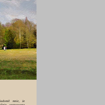
wiadomił mnie, że
linie, usytuowana