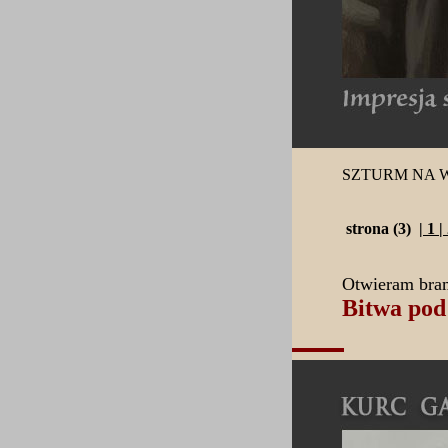
SZTURM NA
strona (3) |
1
|
Otwieram bra
Bitwa po