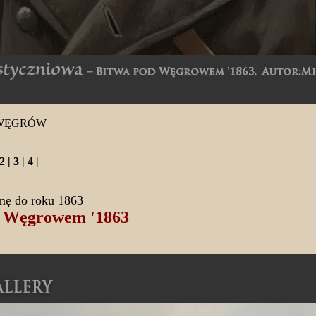
 WĘGRÓW
2
|
3
|
4
|
mę do roku 1863
d Węgrowem '1863