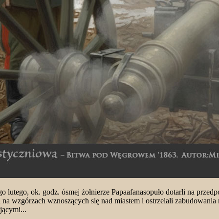
o lutego, ok. godz. ósmej żołnierze Papaafanasopuło dotarli na prze
a na wzgórzach wznoszących się nad miastem i ostrzelali zabudowania 
jącymi...