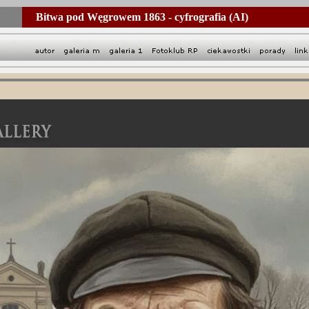
Bitwa pod Węgrowem 1863 - cyfrografia (AI)