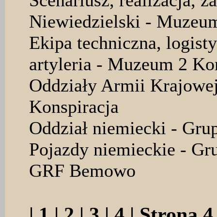
Scenariusz, realizacja, 
Niewiedzielski - Muzeum
Ekipa techniczna, logist
artyleria - Muzeum 2 Ko
Oddziały Armii Krajowej
Konspiracja
Oddział niemiecki - Gru
Pojazdy niemieckie - Gr
GRF Bemowo
|
1
|
2
|
3
|
4
| Strona 4