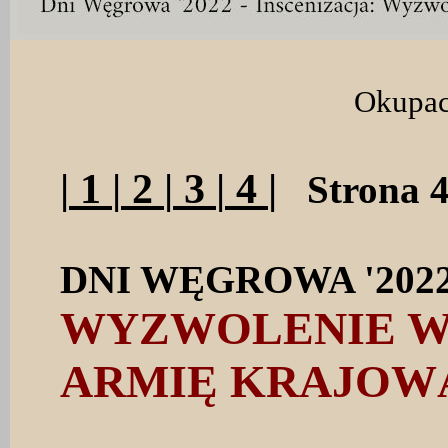
Okupacj
|
1
|
2
|
3
|
4
|
Strona 
DNI WĘGROWA '202
WYZWOLENIE W
ARMIĘ KRAJOW