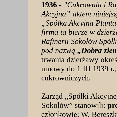
1936
-
"Cukrownia i Raf
Akcyjna” aktem niniejs
„Spółka Akcyjna Plant
firma ta bierze w dzier
Rafinerii Sokołów Spół
pod nazwą
„Dobra ziem
trwania dzierżawy okreś
umowy do 1 III 1939 r., 
cukrowniczych.
Zarząd „Spółki Akcyjne
Sokołów” stanowili:
pr
członkowie: W. Bereszko