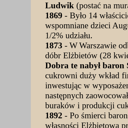
Ludwik
(postać na mur
1869
- Było 14 właścic
wspomniane dzieci Aug
1/2% udziału.
1873
- W Warszawie odby
dóbr Elżbietów (28 kwie
Dobra te nabył baron 
cukrowni duży wkład fi
inwestując w wyposażeni
następnych zaowocował
buraków i produkcji cuk
1892
- Po śmierci baro
własności Elżbietowa pr