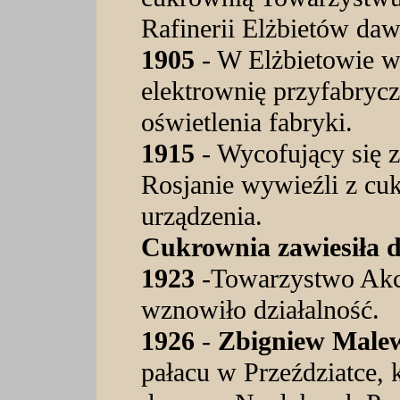
Rafinerii Elżbietów da
1905
- W Elżbietowie 
elektrownię przyfabrycz
oświetlenia fabryki.
1915
- Wycofujący się 
Rosjanie wywieźli z cu
urządzenia.
Cukrownia zawiesiła dz
1923
-Towarzystwo Akc
wznowiło działalność.
1926
-
Zbigniew Male
pałacu w Przeździatce, 