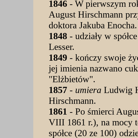
1846
- W pierwszym rok
August Hirschmann prz
doktora Jakuba Enocha.
1848
- udziały w spółc
Lesser.
1849
- kończy swoje ży
jej imienia nazwano cuk
"Elżbietów".
1857
-
umiera
Ludwig H
Hirschmann.
1861
- Po śmierci Augu
VIII 1861 r.), na mocy 
spółce (20 ze 100) odzie