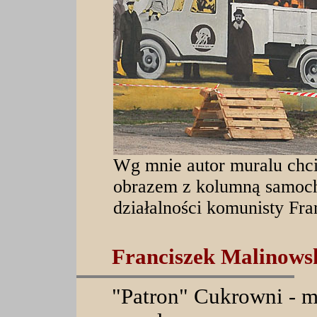
Wg mnie autor muralu chci
obrazem z kolumną samoch
działalności komunisty Fr
Franciszek Malinows
"Patron" Cukrowni
m
-