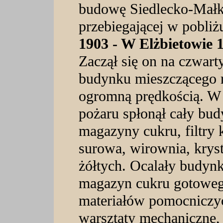
budowę Siedlecko-Małki
przebiegającej w pobliż
1903 - W Elżbietowie 1
Zaczął się on na czwart
budynku mieszczącego raf
ogromną prędkością. W 
pożaru spłonął cały bud
magazyny cukru, filtry 
surowa, wirownia, krys
żółtych. Ocalały budynk
magazyn cukru gotoweg
materiałów pomocniczy
warsztaty mechaniczne,