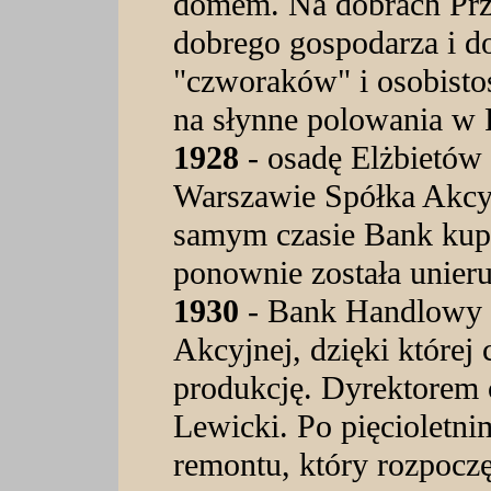
domem. Na dobrach Prze
dobrego gospodarza i do
"czworaków" i osobisto
na słynne polowania w P
1928
- osadę Elżbietó
Warszawie Spółka Akcy
samym czasie Bank kupi
ponownie została unier
1930
- Bank Handlowy w
Akcyjnej, dzięki które
produkcję. Dyrektorem 
Lewicki. Po pięcioletn
remontu, który rozpoczę