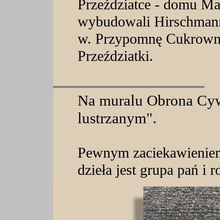
Przeździatce - domu Ma
wybudowali Hirschmann
w. Przypomnę Cukrowni
Przeździatki.
Na muralu Obrona Cyw
lustrzanym".
Pewnym zaciekawieniem
dzieła jest grupa pań i 