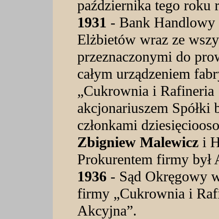
października tego roku 
1931
-
Bank Handlowy s
Elżbietów wraz ze wsz
przeznaczonymi do prow
całym urządzeniem fab
„Cukrownia i Rafineri
akcjonariuszem Spółki b
członkami dziesięcioos
Zbigniew Malewicz
i H
Prokurentem firmy był 
1936
- Sąd Okręgowy w
firmy „Cukrownia i Raf
Akcyjna”.