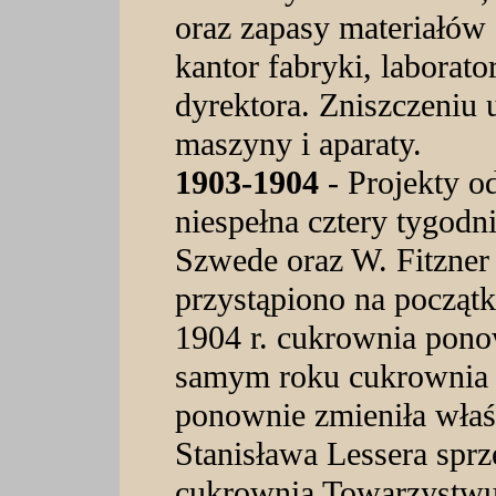
oraz zapasy materiałów
kantor fabryki, laborat
dyrektora. Zniszczeniu 
maszyny i aparaty.
1903-1904
- Projekty 
niespełna cztery tygodn
Szwede oraz W. Fitzne
przystąpiono na początk
1904 r. cukrownia pono
samym roku cukrownia
ponownie zmieniła właśc
Stanisława Lessera sprz
cukrownią Towarzystwu