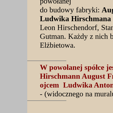
powołanej
do budowy fabryki:
Aug
Ludwika Hirschmana 
Leon Hirschendorf, Stan
Gutman. Każdy z nich by
Elżbietowa.
W powołanej spółce je
Hirschmann August F
ojcem Ludwika Anton
- (widocznego na mural