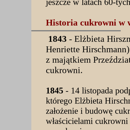
jeszcze w latach 60-ty
Historia cukrowni w 
1843
- Elżbieta Hirsz
Henriette Hirschmann
z majątkiem Przeździ
cukrowni.
1845
- 14 listopada po
którego Elżbieta Hirsc
założenie i budowę cuk
właścicielami cukrowni 