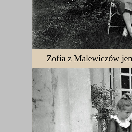
Zofia z Malewiczów je