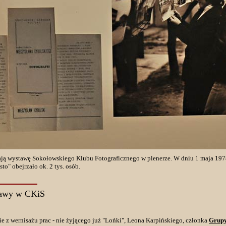
ają wystawę Sokołowskiego Klubu Fotograficznego w plenerze. W dniu 1 maja 197
o" obejrzało ok. 2 tys. osób.
tawy w CKiS
cie z wernisażu prac - nie żyjącego już "Lońki", Leona Karpińskiego, członka
Grupy