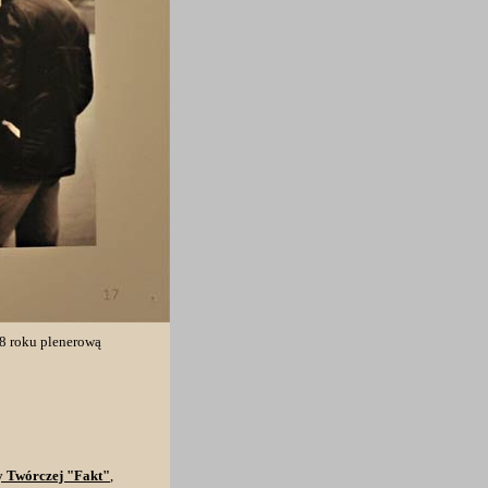
8 roku plenerową
 Twórczej "Fakt"
,