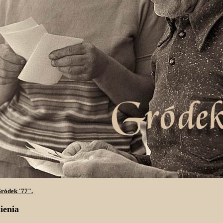
ródek '77".
ienia