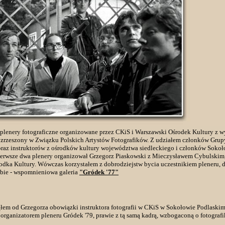
ne plenery fotograficzne organizowane przez CKiS i Warszawski Ośrodek Kultury z 
 zrzeszony w Związku Polskich Artystów Fotografików. Z udziałem członków Grup
raz instruktorów z ośrodków kultury województwa siedleckiego i członków Soko
ierwsze dwa plenery organizował Grzegorz Piaskowski z Mieczysławem Cybulskim,
dka Kultury. Wówczas korzystałem z dobrodziejstw bycia uczestnikiem pleneru, 
iebie - wspomnieniowa galeria
"Gródek '77"
łem od Grzegorza obowiązki instruktora fotografii w CKiS w Sokołowie Podlaskim
 organizatorem pleneru Gródek '79, prawie z tą samą kadrą, wzbogaconą o fotografi