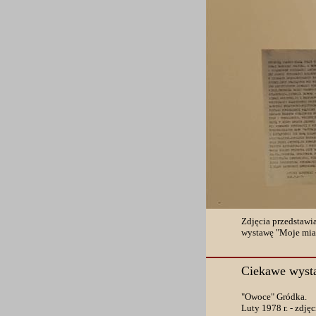
Zdjęcia przedstawi
wystawę "Moje miast
Ciekawe wys
"Owoce" Gródka.
Luty 1978 r. - zdję