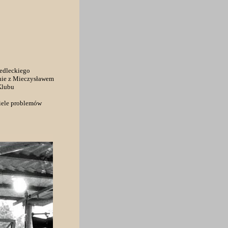
iedleckiego
lnie z Mieczysławem
Klubu
wiele problemów