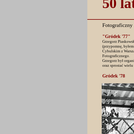
50 la
Fotograficzny
"Gródek '77"
Grzegorz Piaskowsk
(przypomnę, byłem 
Cybulskim z Warsza
Fotograficznego.
Grzegorz był organ
oraz sprostać wiel
Gródek '78