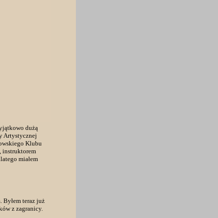
wyjątkowo dużą
y Artystycznej
łowskiego Klubu
 instruktorem
dlatego miałem
. Byłem teraz już
ków z zagranicy.