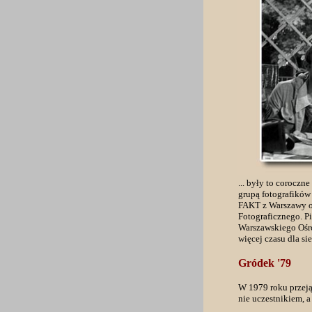
... były to corocz
grupą fotografików
FAKT z Warszawy o
Fotograficznego. P
Warszawskiego Ośro
więcej czasu dla s
Gródek '79
W 1979 roku przeją
nie uczestnikiem, a