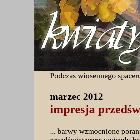
Podczas wiosennego spaceru,
marzec 2012
impresja przedśw
... barwy wzmocnione pora
przedświąteczne wyjazdy bab