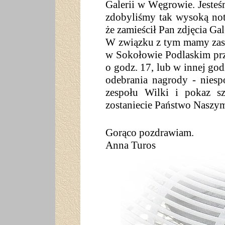
Galerii w Węgrowie. Jesteśm
zdobyliśmy tak wysoką no
że zamieścił Pan zdjęcia Gal
W związku z tym mamy zasz
w Sokołowie Podlaskim prz
o godz. 17, lub w innej go
odebrania nagrody - niesp
zespołu Wilki i pokaz s
zostaniecie Państwo Naszym
Gorąco pozdrawiam.
Anna Turos