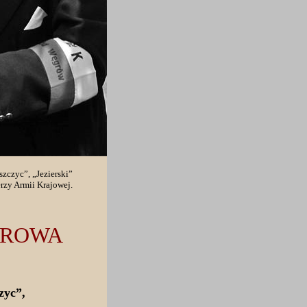
szczyc”, „Jezierski”
zy Armii Krajowej.
GROWA
zyc”,