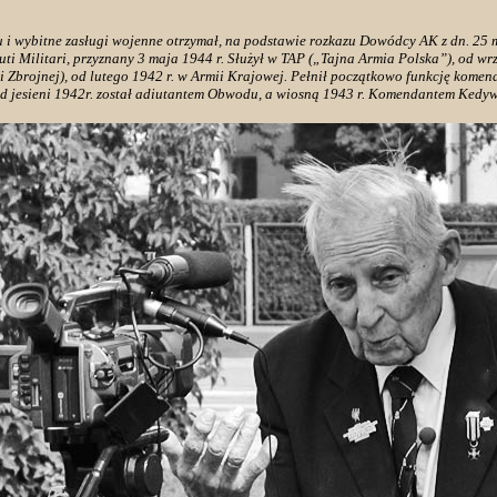
ju i wybitne zasługi wojenne otrzymał, na podstawie rozkazu Dowódcy AK z dn. 25 m
ti Militari, przyznany 3 maja 1944 r. Służył w TAP („Tajna Armia Polska”), od wrz
 Zbrojnej), od lutego 1942 r. w Armii Krajowej. Pełnił początkowo funkcję komen
 jesieni 1942r. został adiutantem Obwodu, a wiosną 1943 r. Komendantem Kedy