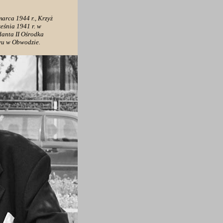
arca 1944 r., Krzyż
eśnia 1941 r. w
danta II Ośrodka
wu w Obwodzie.