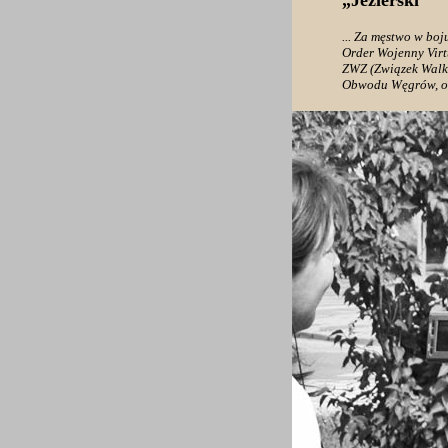
„Jezierski”
... Za męstwo w bo
Order Wojenny Virtu
ZWZ (Związek Walki
Obwodu Węgrów, od