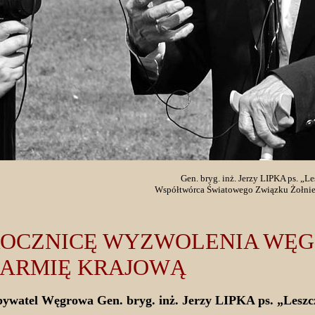
Gen. bryg. inż. Jerzy LIPKA ps. „Le
Współtwórca Światowego Związku Żołnier
 ROCZNICĘ WYZWOLENIA WĘ
 ARMIĘ KRAJOWĄ
watel Węgrowa Gen. bryg. inż. Jerzy LIPKA ps. „Leszc