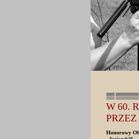
W 60.
PRZEZ
Honorowy Oby