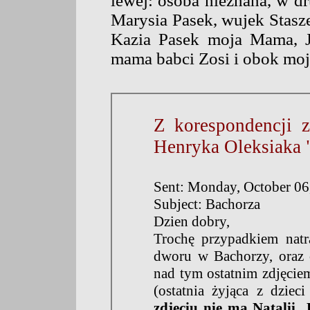
lewej: osoba nieznana, w dr
Marysia Pasek, wujek Stasze
Kazia Pasek moja Mama, J
mama babci Zosi i obok moje
Z korespondencji
Henryka Oleksiaka 
Sent: Monday, October 0
Subject: Bachorza
Dzien dobry,
Trochę przypadkiem natr
dworu w Bachorzy, oraz o
nad tym ostatnim zdjęcie
(ostatnia żyjąca z dziec
zdjęciu nie ma Natalii.