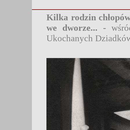
Kilka rodzin chłopów
we dworze... -
wśró
Ukochanych Dziadkó