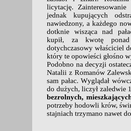
licytację. Zainteresowani
jednak kupujących odstr
nawiedzony, a każdego nowe
dotknie wisząca nad pała
kupił, za kwotę ponad
dotychczasowy właściciel 
który te opowieści głośno 
Podobno na decyzji ostatec
Natalii z Romanów Zalewski
sam pałac. Wyglądał wówcz
do dużych, liczył zaledwie
bezrolnych, mieszkającyc
potrzeby hodowli krów, świń
stajniach trzymano nawet do