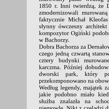
1850 r. Inni twierdzą, że 
zmodernizowali murowaną
faktycznie Michał Kleofas
słynny ówczesny architekt 
kompozytor Ogiński podob
w Bachorzy.
Dobra Bachorza za Dernało
czego jedną czwartą stanow
cztery budynki murowane
karczma. Później dobudowa
dworski park, który 
przekomponowano na obow
Według legendy, majątek z
jakie podobno miało kied
służba znalazła na sch
niemowlę. Nikt z czeladzi d