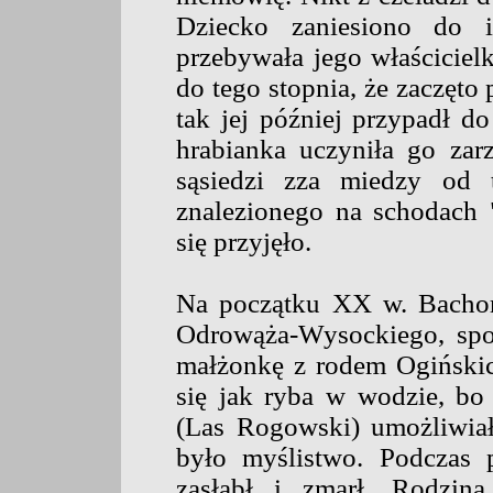
Dziecko zaniesiono do i
przebywała jego właścicielk
do tego stopnia, że zaczęto
tak jej później przypadł do
hrabianka uczyniła go zarz
sąsiedzi zza miedzy od t
znalezionego na schodach 
się przyjęło.
Na początku XX w. Bachor
Odrowąża-Wysockiego, spo
małżonkę z rodem Ogiński
się jak ryba w wodzie, bo
(Las Rogowski) umożliwiał
było myślistwo. Podczas 
zasłabł i zmarł. Rodzina