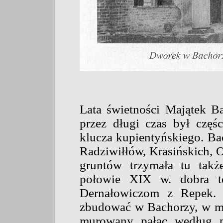
Lata świetności Majątek Ba
przez długi czas był częś
klucza kupientyńskiego. Ba
Radziwiłłów, Krasińskich, O
gruntów trzymała tu takż
połowie XIX w. dobra te
Dernałowiczom z Repek. T
zbudować w Bachorzy, w mi
murowany pałac według pr