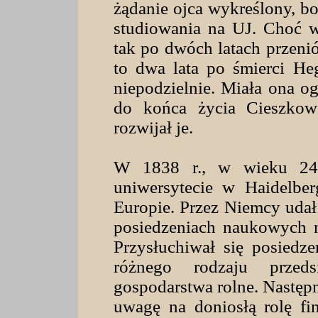
żądanie ojca wykreślony, bo
studiowania na UJ. Choć wy
tak po dwóch latach przenió
to dwa lata po śmierci Heg
niepodzielnie. Miała ona 
do końca życia Cieszkows
rozwijał je.
W 1838 r., w wieku 24 l
uniwersytecie w Haidelber
Europie. Przez Niemcy udał 
posiedzeniach naukowych n
Przysłuchiwał się posiedze
różnego rodzaju przeds
gospodarstwa rolne. Następn
uwagę na doniosłą rolę fi