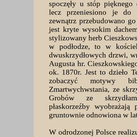
spoczęły u stóp pięknego 
lecz przeniesiono je do
zewnątrz przebudowano go
jest kryte wysokim dachem
stylizowany herb Cieszkows
w podłodze, to w kościel
dwuskrzydłowych drzwi, w
Augusta hr. Cieszkowskiego
ok. 1870r. Jest to dzieło 
zobaczyć motywy bib
Zmartwychwstania, ze skrz
Grobów ze skrzydłami
płaskorzeźby wyobrażają 
gruntownie odnowiona w lat
W odrodzonej Polsce realizu