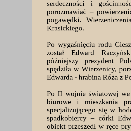
serdeczności i gościnno
porozmawiać – powierzenic
pogawędki. Wierzeniczen
Krasickiego.
Po wygaśnięciu rodu Ciesz
został Edward Raczyńsk
późniejszy prezydent Po
spędziła w Wierzenicy, por
Edwarda - hrabina Róża z P
Po II wojnie światowej we
biurowe i mieszkania p
specjalizującego się w ho
spadkobiercy – córki Ed
obiekt przeszedł w ręce p