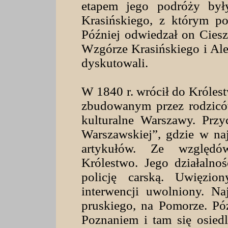
etapem jego podróży by
Krasińskiego, z którym po
Później odwiedzał on Ciesz
Wzgórze Krasińskiego i Alej
dyskutowali.
W 1840 r. wrócił do Królest
zbudowanym przez rodziców
kulturalne Warszawy. Przyc
Warszawskiej”, gdzie w naj
artykułów. Ze względó
Królestwo. Jego działalno
policję carską. Uwięzio
interwencji uwolniony. Na
pruskiego, na Pomorze. Pó
Poznaniem i tam się osied