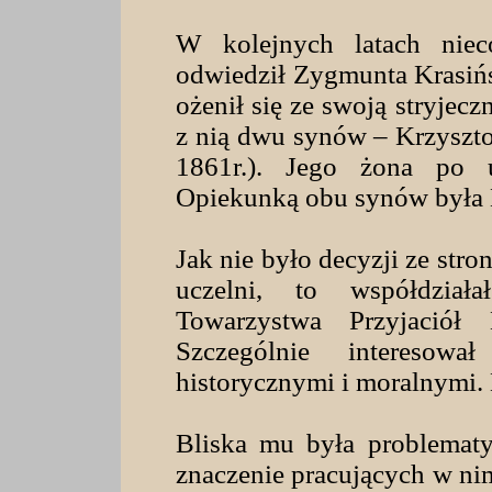
W kolejnych latach niec
odwiedził Zygmunta Krasiń
ożenił się ze swoją stryjec
z nią dwu synów – Krzysztof
1861r.). Jego żona po u
Opiekunką obu synów była 
Jak nie było decyzji ze str
uczelni, to współdział
Towarzystwa Przyjaciół 
Szczególnie interesowa
historycznymi i moralnymi. 
Bliska mu była problematyk
znaczenie pracujących w nim