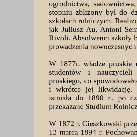
ogrodnictwa, sadownictwa
stopniu zbliżony był do d
szkołach rolniczych. Reali
jak Juliusz Au, Antoni Se
Rivoli. Absolwenci szkoły 
prowadzenia nowoczesnych 
W 1877r. władze pruskie n
studentów i nauczyciel
pruskiego, co spowodowało
i wkrótce jej likwidację.
istniała do 1890 r., po cz
przekazane Studium Rolnic
W 1872 r. Cieszkowski przen
12 marca 1894 r. Pochowan