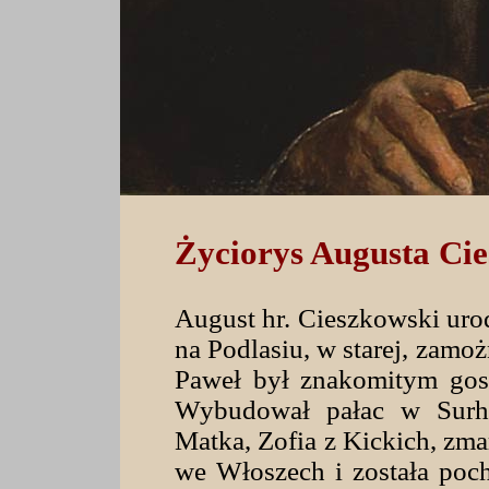
Życiorys Augusta Ci
August hr. Cieszkowski urod
na Podlasiu, w starej, zamoż
Paweł był znakomitym gos
Wybudował pałac w Surhow
Matka, Zofia z Kickich, zma
we Włoszech i została poch