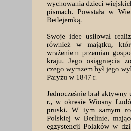
wychowania dzieci wiejskic
pismach. Powstała w Wier
Betlejemką.
Swoje idee usiłował reali
również w majątku, któ
wrażeniem przemian gospo
kraju. Jego osiągnięcia z
czego wyrazem był jego wy
Paryżu w 1847 r.
Jednocześnie brał aktywny 
r., w okresie Wiosny Lud
pruski. W tym samym rok
Polskiej w Berlinie, mają
egzystencji Polaków w dzie