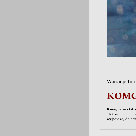
Wariacje
foto
KOMGR
Komgrafia -
tak
elektronicznej -
wyjściowy do otr