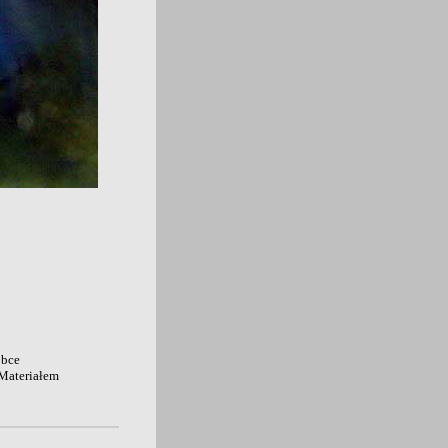
óbce
 Materiałem