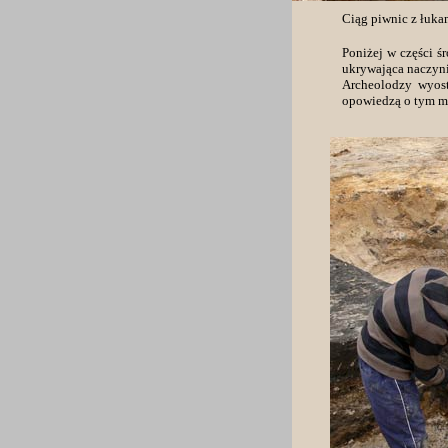
Ciąg piwnic z łuka
Poniżej w części ś
ukrywająca naczynie
Archeolodzy wyos
opowiedzą o tym mi