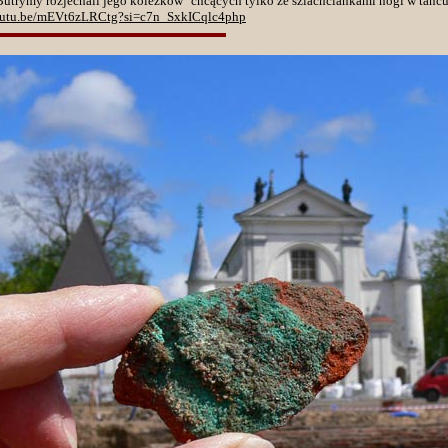
Butrymy rozjechali jego koleżków "chcących tylko ze szlachciankami nogi w tańc
youtu.be/mEVt6zLRCtg?si=c7n_SxkICqlc4php