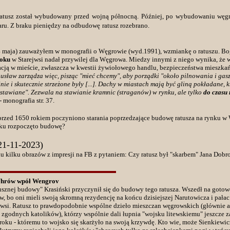
ratusz został wybudowany przed wojną północną.
Później, po wybudowaniu węg
aru. Z braku pieniędzy na odbudowę
ratusz rozebrano.
4 maja) zauważyłem w monografii o Węgrowie (wyd.1991), wzmiankę o ratuszu. Bo
roku
w Starejwsi nadał przywilej dla Węgrowa. Miedzy innymi z niego wynika, że w
cją w mieście, zwłaszcza w kwestii żywiołowego handlu, bezpieczeństwa mieszka
usław zarządza więc, pisząc "mieć chcemy", aby porządki "około pilnowania i ga
ie i skutecznie strzeżone były [...]. Dachy w miastach mają być gliną pokładane, k
stawiane". Zezwala na stawianie kramnic (straganów) w rynku, ale tylko
do czasu 
- monografia str. 37.
przed 1650 rokiem poczyniono starania poprzedzające budowę ratusza na rynku 
ku rozpoczęto budowę?
(21-11-2023)
u kilku obrazów z impresji na FB z pytaniem: Czy ratusz był "skarbem" Jana Dobr
Uhrów wpół Wengrov
łusznej budowy" Krasiński przyczynił się do budowy tego ratusza. Wszedł na gotowe
, bo oni mieli swoją skromną rezydencję na końcu dzisiejszej Narutowicza i pałac
rejwsi. Ratusz to prawdopodobnie wspólne dzieło mieszczan węgrowskich (głównie ar
 zgodnych katolików), którzy wspólnie dali łupnia "wojsku litewskiemu" jeszcze 
roku - któremu to wojsko się skarżyło na swoją krzywdę. Kto wie, może Sienkiewic