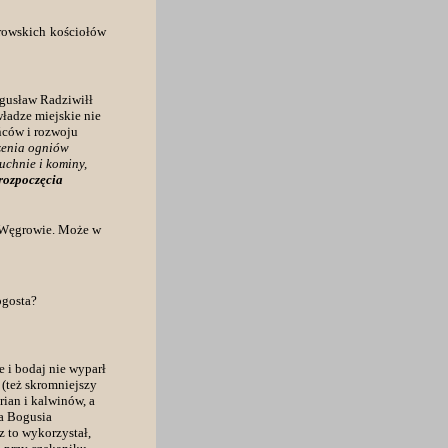
rowskich kościołów
gusław Radziwiłł
ładze miejskie nie
ńców i rozwoju
szenia ogniów
uchnie i kominy,
rozpoczęcia
w Węgrowie. Może w
ogosta?
 i bodaj nie wyparł
 (też skromniejszy
ian i kalwinów, a
za Bogusia
z to wykorzystał,