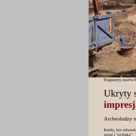
Fragmenty murów R
Ukryty 
impres
Archeolodzy 
Każdy, kto odwiedz
ziemi i "trylinką".