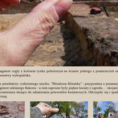
agment cegły z kolorem tynku położonym na ścianie jednego z pomieszczeń rat
 warstwy wykopaliska.
e przedmioty codziennego użytku. "Metalowa filiżanka" - przypomina o porannej 
gment szklanego flakonu - w nim zapewne były piękne kwiaty z ogrodu... - skojarz
 kominiarza służące do udrażniania przewodów kominowych. Odczepiły się i spa
isiaj.