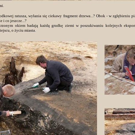
mi.
rodkowej ratusza, wyłania się ciekawy fragment drzewa...? Obok - w zgłębieniu pi
 i co jeszcze...?
trzonym okiem badają każdą grudkę ziemi w poszukiwaniu kolejnych ekspona
ejscu, o życiu miasta.