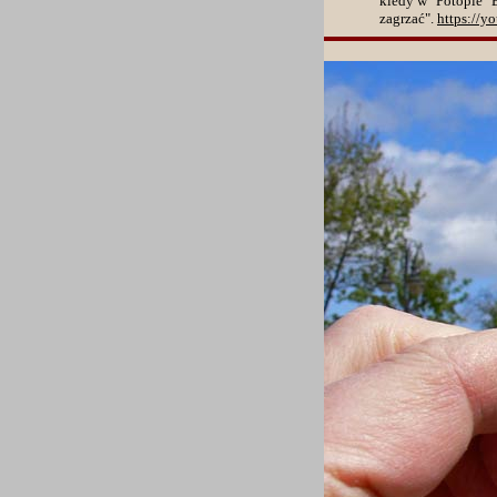
kiedy w "Potopie" 
zagrzać".
https://