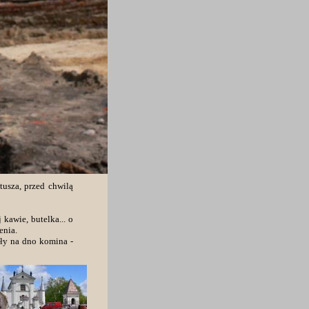
usza, przed chwilą
kawie, butelka... o
enia.
dły na dno komina -