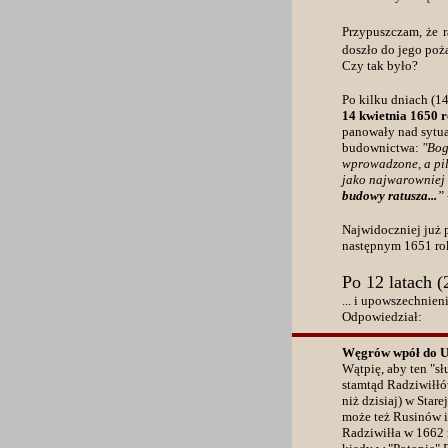
Przypuszczam, że 
doszło do jego poż
Czy tak było?
Po kilku dniach (1
14 kwietnia 1650 
panowały nad sytua
budownictwa:
"Bog
wprowadzone, a piln
jako najwarowniej 
budowy ratusza...
”
Najwidoczniej już 
następnym 1651 ro
Po 12 latach 
...
i upowszechnieni
Odpowiedział:
Węgrów wpół do 
Wątpię, aby ten "s
stamtąd Radziwiłłów
niż dzisiaj) w Sta
może też Rusinów i
Radziwiłła w 1662 