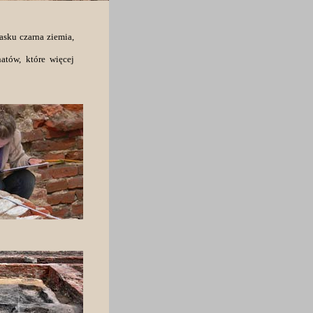
asku czarna ziemia,
tów, które więcej