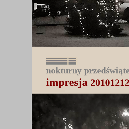
nokturny przedświąt
impresja
2010121