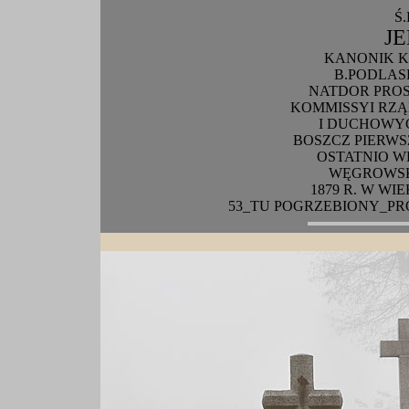
Ś
J
KANONIK 
B.PODLASK
NATDOR PRO
KOMMISSYI RZ
I DUCHOWY
BOSZCZ PIERWS
OSTATNIO W
WĘGROWSKI
1879 R. W WI
53_TU POGRZEBIONY_PR