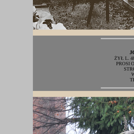
J
ŻYŁ L. 4
PROSI 
STR
T