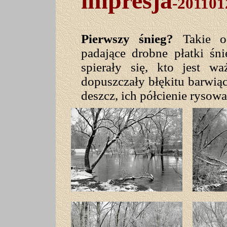
impresja
-201101
Pierwszy śnieg?
Takie o
padające drobne płatki śn
spierały się, kto jest wa
dopuszczały błękitu barwiące
deszcz, ich półcienie rysowa