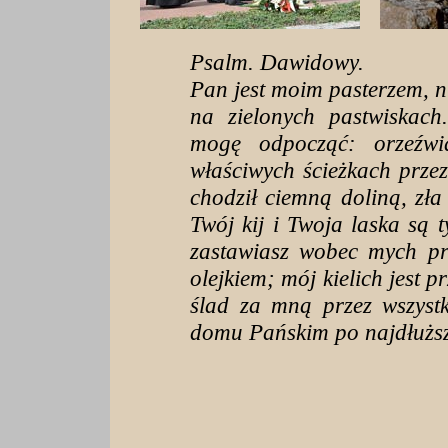
Psalm. Dawidowy.
Pan jest moim pasterzem, n
na zielonych pastwiskac
mogę odpocząć: orzeźw
właściwych ścieżkach prze
chodził ciemną doliną, zła 
Twój kij i Twoja laska są 
zastawiasz wobec mych pr
olejkiem; mój kielich jest p
ślad za mną przez wszyst
domu Pańskim po najdłuższ