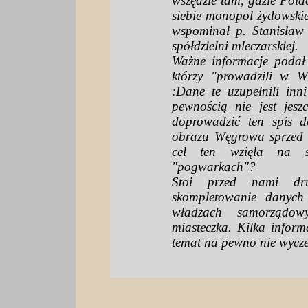
wszędzie tam, gdzie Polac
siebie monopol żydowski
wspominał p. Stanisław 
spółdzielni mleczarskiej.
Ważne informacje podał 
którzy "prowadzili w W
:Dane te uzupełnili inn
pewnością nie jest jesz
doprowadzić ten spis 
obrazu Węgrowa sprzed 
cel ten wzięła na si
"pogwarkach"?
Stoi przed nami dr
skompletowanie danych
władzach samorządo
miasteczka. Kilka inform
temat na pewno nie wycze