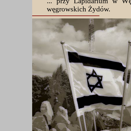
... przy Lapidarium w Wę
węgrowskich Żydów.