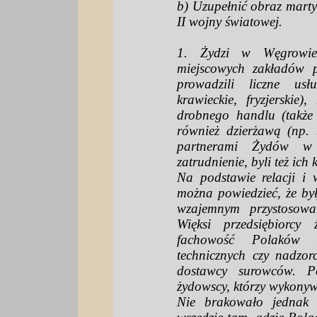
b) Uzupełnić obraz mart
II wojny światowej.
1. Żydzi w Węgrowie b
miejscowych zakładów pr
prowadzili liczne usłu
krawieckie, fryzjerskie
drobnego handlu (także
również dzierżawą (np. 
partnerami Żydów w 
zatrudnienie, byli też ich 
Na podstawie relacji i
można powiedzieć, że by
wzajemnym przystosowa
Więksi przedsiębiorcy 
fachowość Polaków z
technicznych czy nadzorc
dostawcy surowców. Po
żydowscy, którzy wykonyw
Nie brakowało jednak 