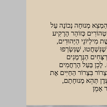
הַמְצֵא מְנוּחָה נְכוֹנָה עַל
 וטְהוֹרִים כְּזוֹהַר הָרָקִיע
ׁת מִילְיוֹנֵי הַיְּהוּדִים
ׁנִּשְׁחֲטוּ, שֶׁנִּשְׂרְפוּ
רַצְּחִים הַגֶּרְמָנִים
. לָכֵן בַּעַל הָרַחֲמִים
יִצְרוֹר בִּצְרוֹר הַחַיִּים אֶת
עֵדֶן תְּהֵא מְנוּחָתָם