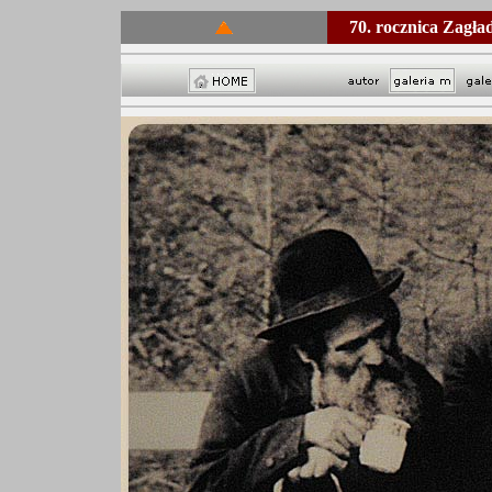
70. rocznica Zagł