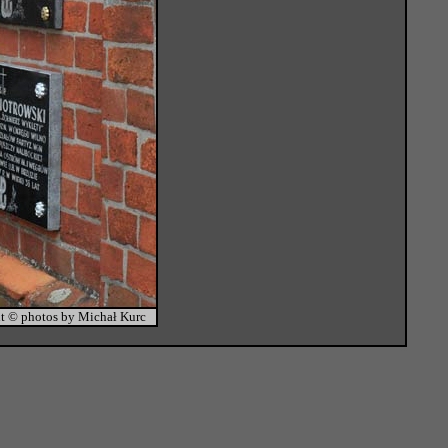
t © photos by Michał Kurc