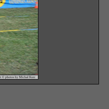
t © photos by Michał Kurc