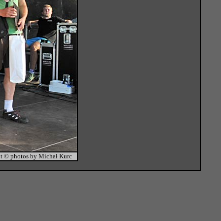
t © photos by Michał Kurc