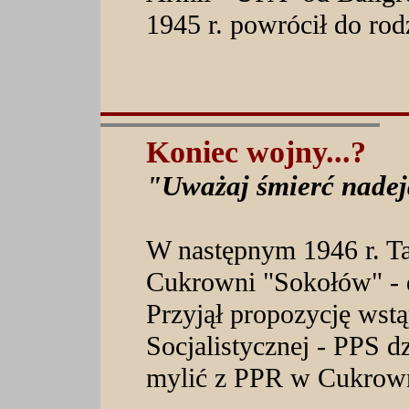
1945 r. powrócił do rod
Koniec wojny...?
"Uważaj śmierć nadejd
W następnym 1946 r. Ta
Cukrowni "Sokołów" - 
Przyjął propozycję wstąp
Socjalistycznej - PPS d
mylić z PPR w Cukrown