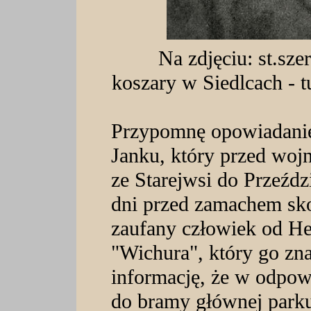
Na zdjęciu: st.sz
koszary w Siedlcach - t
Przypomnę opowiadanie 
Janku, który przed wojn
ze Starejwsi do Przeździ
dni przed zamachem sko
zaufany człowiek od He
"Wichura", który go zna
informację, że w odpow
do bramy głównej park