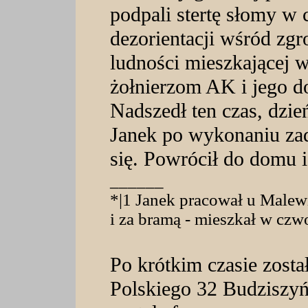
podpali stertę słomy w 
dezorientacji wśród zg
ludności mieszkającej 
żołnierzom AK i jego d
Nadszedł ten czas, dzie
Janek po wykonaniu zad
się. Powrócił do domu 
______
*|1 Janek pracował u Malewi
i za bramą - mieszkał w czwo
Po krótkim czasie zosta
Polskiego 32 Budziszyń