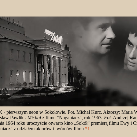
- pierwszym neon w Sokołowie. Fot. Michał Kurc. Aktorzy: Maria 
isław Pawlik -
Michał
z filmu "Naganiacz", rok 1963.
Fot.
Andrzej Ram
ia 1964 roku uroczyście otwarto kino „Sokół” premierą filmu Ewy i 
niacz" z udziałem aktorów i twórców filmu.
*1