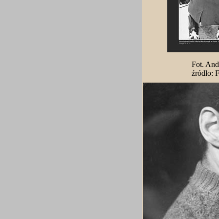
Fot. And
źródło: 