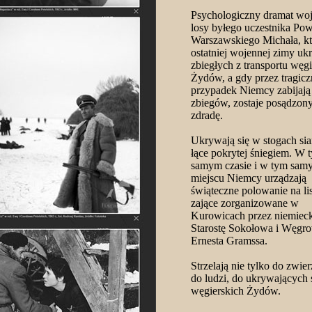
Psychologiczny dramat wo
losy byłego uczestnika Pow
Warszawskiego Michała, k
ostatniej wojennej zimy u
zbiegłych z transportu węgi
Żydów, a gdy przez tragic
przypadek Niemcy zabijają
zbiegów, zostaje posądzon
zdradę.
Ukrywają się w stogach sia
łące pokrytej śniegiem. W 
samym czasie i w tym sam
miejscu Niemcy urządzają
świąteczne polowanie na lis
zające zorganizowane w
Kurowicach przez niemiec
Starostę Sokołowa i Węgr
Ernesta Gramssa.
Strzelają nie tylko do zwierz
do ludzi, do ukrywających 
węgierskich Żydów.