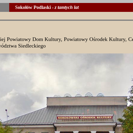
Sokołów Podlaski -
z tamtych lat
iej Powiatowy Dom Kultury, Powiatowy Ośrodek Kultury, C
wództwa Siedleckiego