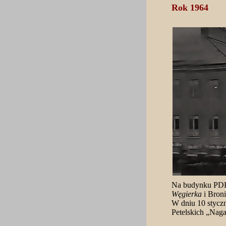
Rok 1964
Na budynku PDK 
Węgierka
i Bron
W dniu 10 styczn
Petelskich „Naga