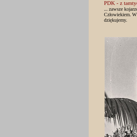
PDK - z tamtyc
... zawsze koj
Człowiekiem. W j
dziękujemy.