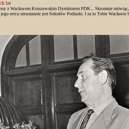
h lat
arzony z Wacławem Kruszewskim Dyrektorem PDK... Skromnie mówiąc
ego sercu nieustannie jest Sokołów Podlaski. I za to Tobie Wacławie 