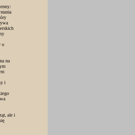
jenny:
stania
tóry
krywa
erskich
zny
y o
na na
tym
ym
y i
kiego
owa
ąt, ale i
się