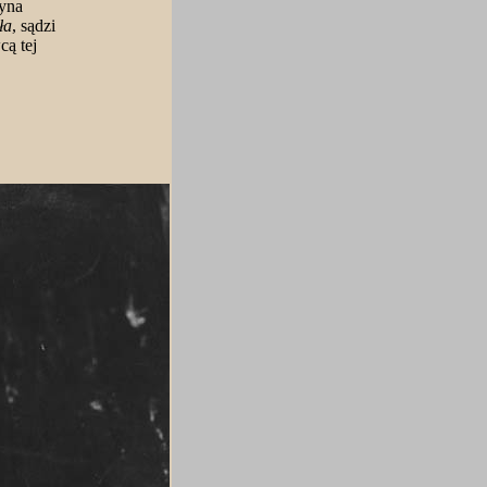
zyna
ła
, sądzi
cą tej