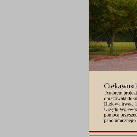
Ciekawost
Autorem projekt
opracowała doku
Budowa trwała 11
Urzędu Wojewódz
pomocą przysze
panoramicznego 