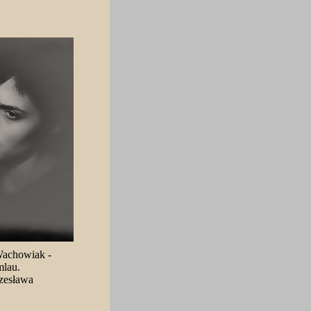
Wachowiak -
lau.
Czesława