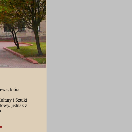
ewa, która
ltury i Sztuki
owy. jednak z
a