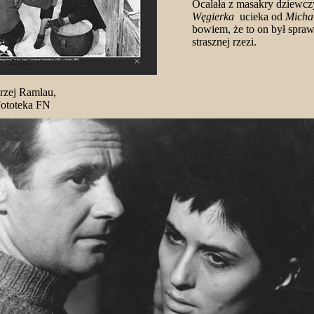
Ocalała z masakry dziewc
Węgierka
ucieka od
Micha
bowiem, że to on był spraw
strasznej rzezi.
rzej Ramlau,
Fototeka FN