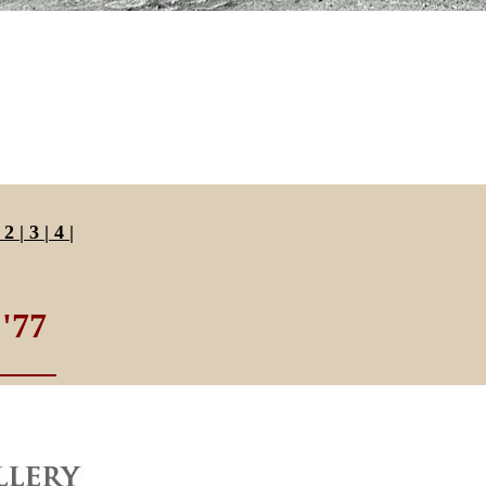
2
|
3
|
4
|
'77