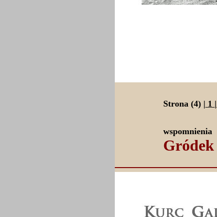
Strona (4) |
1
|
wspomnienia
Gródek 