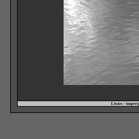
Liwiec - impre