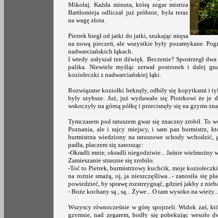
Mikołaj. Każda minuta, którą zegar mistrza
Bartłomieja odliczał już próbnie, była teraz
na wagę złota.
Pietrek biegł od jatki do jatki, szukając mięsa
na nową pieczeń, ale wszystkie były pozamykane. Pogna
nadwarciańskich łąkach.
I wtedy usłyszał ten dźwięk. Beczenie? Spostrzegł dwa 
palika. Niewiele myśląc zerwał postronek i dalej gn
koziołeczki z nadwarciańskiej łąki.
Rozwiązane koziołki beknęły, odbiły się kopytkami i tyl
były szybsze. Już, już wydawało się Piotrkowi że je d
wskoczyły na górną półkę i przecisnęły się na gzyms zn
Tymczasem pod ratuszem gwar się znaczny zrobił. To wo
Poznania, ale i rajcy miejscy, i sam pan burmistrz, 
burmistrza wiedziony na ratuszowe schody wchodzić, 
padła, płaczem się zanosząc:
-Okradli mnie, okradli niegodziwie... Jaśnie wielmożny
Zamieszanie straszne się zrobiło.
-Toć to Pietrek, burmistrzowy kuchcik, moje koziołeczki z
na rożnie smażą, oj, ja nieszczęśliwa...- zanosiła się 
powiedzieć, by sprawę rozstrzygnąć, gdzieś jakby z nieb
- Boże kochany są , są... Żywe... O tam wysoko na wieży..
Wszyscy równocześnie w górę spojrzeli. Widok zaś, któ
gzymsie, nad zegarem, bodły się pobekując wesoło dw