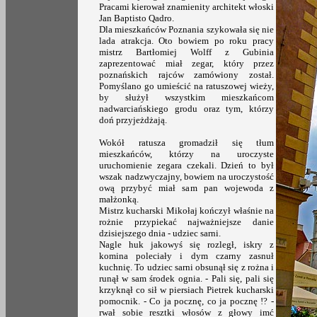
Pracami kierował znamienity architekt włoski
Jan Baptisto Qadro.
Dla mieszkańców Poznania szykowała się nie
lada atrakcja. Oto bowiem po roku pracy
mistrz Bartłomiej Wolff z Gubinia
zaprezentować miał zegar, który przez
poznańskich rajców zamówiony został.
Pomyślano go umieścić na ratuszowej wieży,
by służył wszystkim mieszkańcom
nadwarciańskiego grodu oraz tym, którzy
doń przyjeżdżają.
Wokół ratusza gromadził się tłum
mieszkańców, którzy na uroczyste
uruchomienie zegara czekali. Dzień to był
wszak nadzwyczajny, bowiem na uroczystość
ową przybyć miał sam pan wojewoda z
małżonką.
Mistrz kucharski Mikołaj kończył właśnie na
rożnie przypiekać najważniejsze danie
dzisiejszego dnia - udziec sarni.
Nagle huk jakowyś się rozległ, iskry z
komina poleciały i dym czarny zasnuł
kuchnię. To udziec sarni obsunął się z rożna i
runął w sam środek ognia. - Pali się, pali się
krzyknął co sił w piersiach Pietrek kucharski
pomocnik. - Co ja pocznę, co ja pocznę !? -
rwał sobie resztki włosów z głowy imć