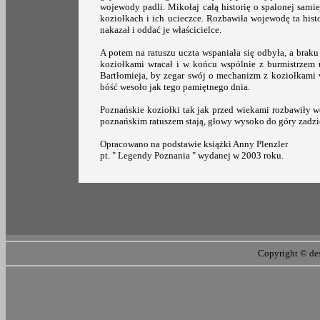
wojewody padli. Mikołaj całą historię o spalonej sarn
koziołkach i ich ucieczce. Rozbawiła wojewodę ta histo
nakazał i oddać je właścicielce.
A potem na ratuszu uczta wspaniała się odbyła, a braku 
koziołkami wracał i w końcu wspólnie z burmistrzem u
Bartłomieja, by zegar swój o mechanizm z koziołkami 
bóść wesoło jak tego pamiętnego dnia.
Poznańskie koziołki tak jak przed wiekami rozbawiły w
poznańskim ratuszem stają, głowy wysoko do góry zadzie
Opracowano na podstawie książki Anny Plenzler
pt. " Legendy Poznania " wydanej w 2003 roku.
Copyright ©
de