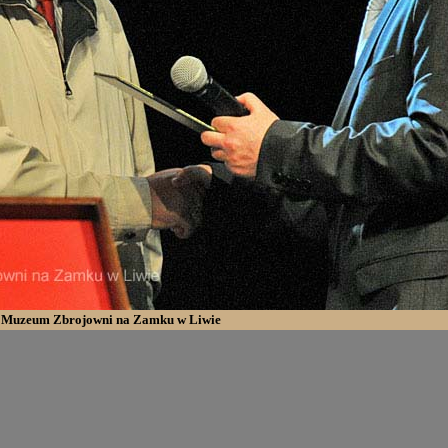
e Muzeum Zbrojowni na Zamku w Liwie