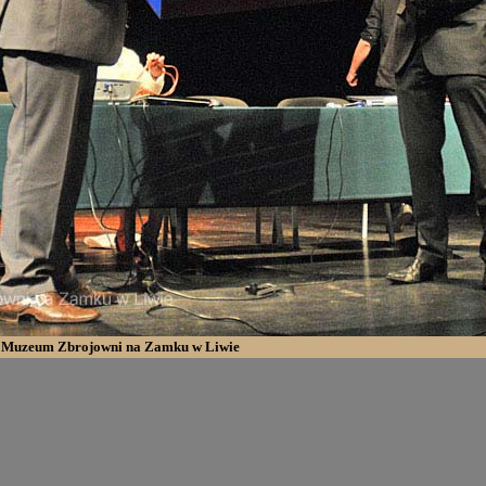
e Muzeum Zbrojowni na Zamku w Liwie