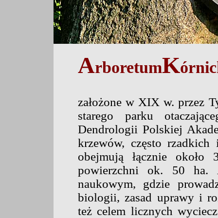
A
K
rboretum
órni
założone w XIX w. przez Tyt
starego parku otaczając
Dendrologii Polskiej Akad
krzewów, często rzadkich
obejmują łącznie około 
powierzchni ok. 50 ha. 
naukowym, gdzie prowadzi
biologii, zasad uprawy i ro
też celem licznych wyciecze