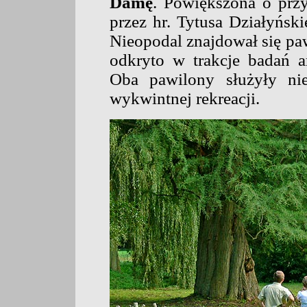
Damę
. Powiększona o prz
przez hr. Tytusa Działyński
Nieopodal znajdował się pa
odkryto w trakcje badań a
Oba pawilony służyły ni
wykwintnej rekreacji.