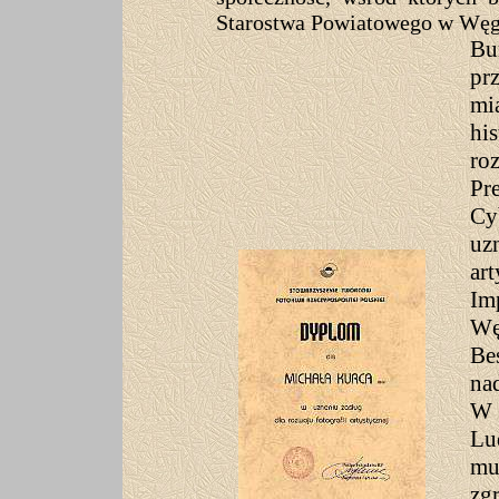
Starostwa Powiatowego w Wę
Bu
pr
mi
hi
ro
Pr
Cy
uz
art
Im
Wę
Be
na
W 
Lu
mu
zg