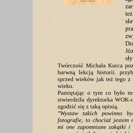
za
te
sł
pr
zw
Du
Jó
sł
Twórczość Michała Kurca poz
barwną lekcją historii. prz
sprzed wieków jak też tego z
wieku.
Pamiętając o tym co było m
stwierdziła dyrektorka WOK-u
zgodzić się z taką opinią.
"Wystaw takich powinno by
fotografie, to chociaż jeste
mi one zapomniane zakątki i 