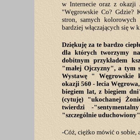
w Internecie oraz z okazji
"Węgrowskie Co? Gdzie? Kie
stron, samych kolorowych f
bardziej włączających się w 
Dziękuję za te bardzo ciepł
dla których tworzymy na
dobitnym przykładem ksz
"małej Ojczyzny", a tym s
Wystawę " Węgrowskie 
okazji 560 - lecia Węgrowa,
biegiem lat, z biegiem dni
(cytuję) "ukochanej Żoni
twierdzi -"sentymental
"szczególnie uduchowiony
-Cóż, ciężko mówić o sobie, a