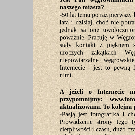
naszego miasta?
-50 lat temu po raz pierws
lata i dzisiaj, choć nie pot
jednak są one uwidocznio
poważnie. Pracuję w Węgro
stały kontakt z pięknem 
uroczych zakątkach Wę
niepowtarzalne węgrowsk
Internecie - jest to pewną
nimi.
A jeżeli o Internecie 
przypomnijmy: www.fotog
aktualizowana. To kolejna 
-Pasją jest fotografika i c
Prowadzenie strony tego 
cierpliwości i czasu, dużo cz