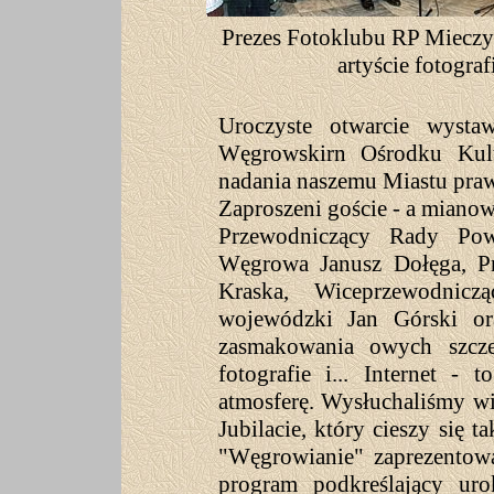
Prezes Fotoklubu RP Mieczy
artyście fotogr
Uroczyste otwarcie wyst
Węgrowskirn Ośrodku Kul
nadania naszemu Miastu praw
Zaproszeni goście - a mianow
Przewodniczący Rady Pow
Węgrowa Janusz Dołęga, Pr
Kraska, Wiceprzewodnic
wojewódzki Jan Górski or
zasmakowania owych szcze
fotografie i... Internet - 
atmosferę. Wysłuchaliśmy w
Jubilacie, który cieszy się t
"Węgrowianie" zaprezentowa
program podkreślający ur