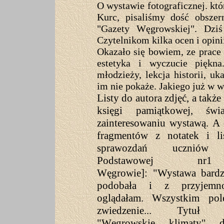
O wystawie fotograficznej. któ
Kurc, pisaliśmy dość obsze
"Gazety Węgrowskiej". Dzi
Czytelnikom kilka ocen i opin
Okazało się bowiem, ze prace 
estetyka i wyczucie piękna
młodzieży, lekcja historii, uk
im nie pokaże. Jakiego już w 
Listy do autora zdjęć, a takż
księgi pamiątkowej, św
zainteresowaniu wystawą. A 
fragmentów z notatek i li
sprawozdań uczniów 
Podstawowej n
Węgrowie]: "Wystawa bardz
podobała i z przyjemno
oglądałam. Wszystkim pol
zwiedzenie... Tytuł 
"Węgrowskie klimaty" d