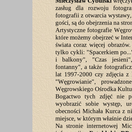
Mieczysław Cybulski
wręczył
zasług dla rozwoju fotogra
fotografii z otwarcia wystawy
gości, są do obejrzenia na stro
Artystyczne fotografie Węgro
które możemy obejrzeć w Inte
świata coraz więcej obrazów
tylko cykli: "Spacerkiem po.
i balkony", "Czas jesieni"
fontanny", a także fotografi
lat 1997-2000 czy zdjęcia 
"Węgrowianie", prowadzo
Węgrowskiego Ośrodka Kultu
Bogactwo tych zdjęć nie 
wyobrazić sobie występ, ur
obecności Michała Kurca z 
miejsce, w którym właśnie dzi
Na stronie internetowej Mi