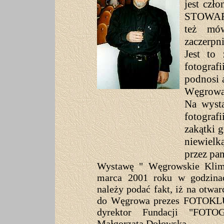
jest cz
STOWAR
też mów
zaczerpni
Jest to
fotografi
podnosi 
Węgrow
Na wyst
fotograf
zakątki 
niewielk
przez pa
Wystawę " Węgrowskie Klim
marca 2001 roku w godzina
należy podać fakt, iż na otwa
do Węgrowa prezes FOTOKLU
dyrektor Fundacji "FO
Małgorzata Dołowska.