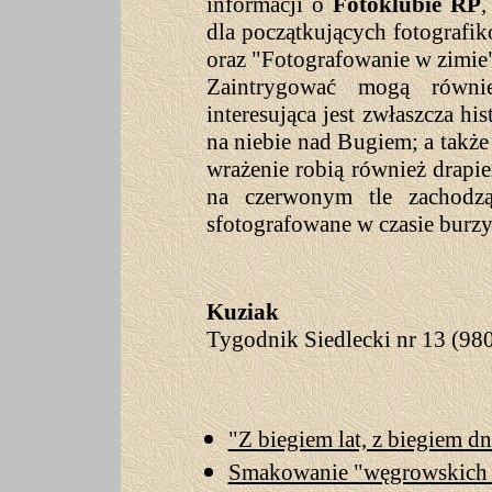
informacji o
Fotoklubie RP
,
dla początkujących fotografik
oraz "Fotografowanie w zimie
Zaintrygować mogą równie
interesująca jest zwłaszcza hi
na niebie nad Bugiem; a takż
wrażenie robią również drap
na czerwonym tle zachodzą
sfotografowane w czasie burz
Dar
Kuziak
Tygodnik Siedlecki nr 13 (980
"Z biegiem lat, z biegiem dn
Smakowanie "węgrowskich 