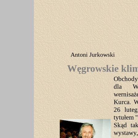
Antoni Jurkowski
Węgrowskie kli
Obchody 
dla Wę
wernisaż
Kurca. 
26 lute
tytułem 
Skąd tak
wystawy,