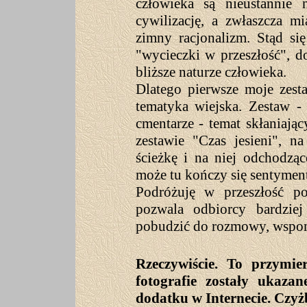
człowieka są nieustannie 
cywilizację, a zwłaszcza mi
zimny racjonalizm. Stąd się
"wycieczki w przeszłość", d
bliższe naturze człowieka.
Dlatego pierwsze moje zesta
tematyka wiejska. Zestaw -
cmentarze - temat skłaniają
zestawie "Czas jesieni", n
ścieżkę i na niej odchodząc
może tu kończy się sentymen
Podróżuję w przeszłość pop
pozwala odbiorcy bardziej
pobudzić do rozmowy, wspo
Rzeczywiście. To przymier
fotografie zostały ukaza
dodatku w Internecie. Czyż