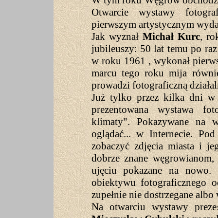
W tym roku Węgrów obchodzi 
Otwarcie wystawy fotogra
pierwszym artystycznym wyd
Jak wyznał
Michał Kurc
, ro
jubileuszy: 50 lat temu po ra
w roku 1961 , wykonał pierw
marcu tego roku mija równi
prowadzi fotograficzną działal
Już tylko przez kilka dni 
prezentowana wystawa fot
klimaty". Pokazywane na w
oglądać... w Internecie. Po
zobaczyć zdjęcia miasta i j
dobrze znane węgrowianom, 
ujęciu pokazane na nowo.
obiektywu fotograficznego 
zupełnie nie dostrzegane albo
Na otwarciu wystawy prezes