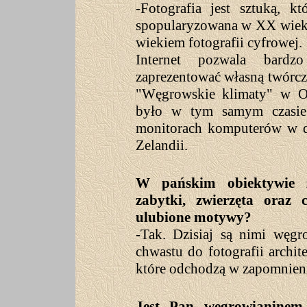
-Fotografia jest sztuką, k
spopularyzowana w XX wiek
wiekiem fotografii cyfrowej.
Internet pozwala bardzo
zaprezentować własną twórc
"Węgrowskie klimaty" w 
było w tym samym czasie 
monitorach komputerów w da
Zelandii.
W pańskim obiektywie zo
zabytki, zwierzęta oraz
ulubione motywy?
-Tak. Dzisiaj są nimi węgr
chwastu do fotografii archit
które odchodzą w zapomnien
Jest Pan węgrowianinem