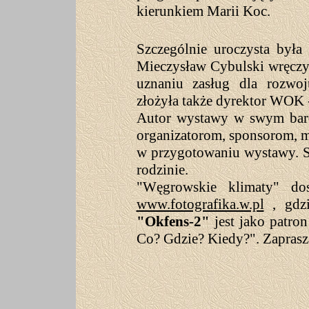
kierunkiem Marii Koc.
Szczególnie uroczysta była
Mieczysław Cybulski wręcz
uznaniu zasług dla rozwoju
złożyła także dyrektor WOK 
Autor wystawy w swym bard
organizatorom, sponsorom, 
w przygotowaniu wystawy. S
rodzinie.
"Węgrowskie klimaty" dos
www.fotografika.w.pl
, gdz
"Okfens-2"
jest jako patro
Co? Gdzie? Kiedy?". Zapras