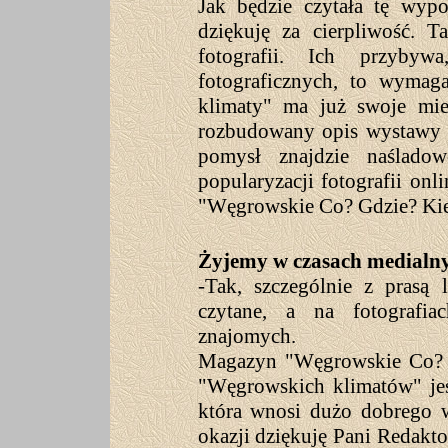
Jak będzie czytała tę wyp
dziękuję za cierpliwość. T
fotografii. Ich przyby
fotograficznych, to wymag
klimaty" ma już swoje miej
rozbudowany opis wystawy f
pomysł znajdzie naślado
popularyzacji fotografii o
"Węgrowskie Co? Gdzie? Kie
Żyjemy w czasach medialny
-Tak, szczególnie z prasą 
czytane, a na fotografia
znajomych.
Magazyn "Węgrowskie Co? G
"Węgrowskich klimatów" jes
która wnosi dużo dobrego w
okazji dziękuję Pani Redakto