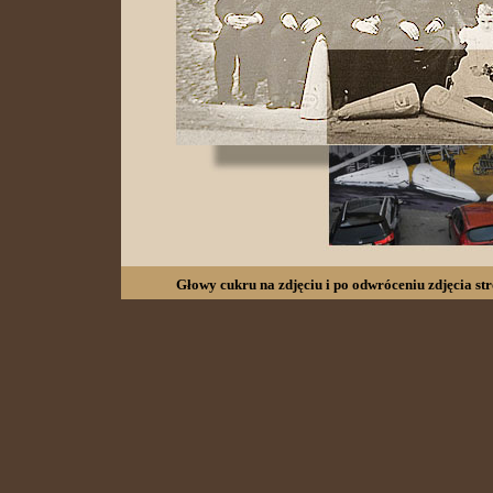
Głowy cukru na zdjęciu i po odwróceniu zdjęcia st